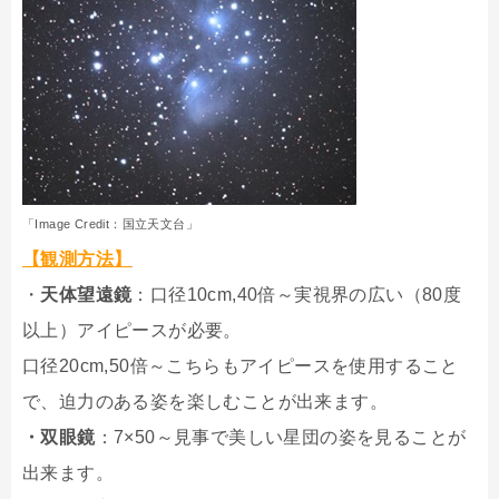
「Image Credit：国立天文台」
【観測方法】
・
天体望遠鏡
：口径10cm,40倍～実視界の広い（80度
以上）アイピースが必要。
口径20cm,50倍～こちらもアイピースを使用すること
で、迫力のある姿を楽しむことが出来ます。
・双眼鏡
：7×50～見事で美しい星団の姿を見ることが
出来ます。