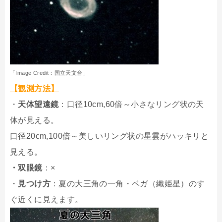
「Image Credit：国立天文台」
【観測方法】
・
天体望遠鏡
：口径10cm,60倍～小さなリング状の天
体が見える。
口径20cm,100倍～美しいリング状の星雲がハッキリと
見える。
・双眼鏡
：×
・
見つけ方
：夏の大三角の一角・ベガ（織姫星）のす
ぐ近くに見えます。