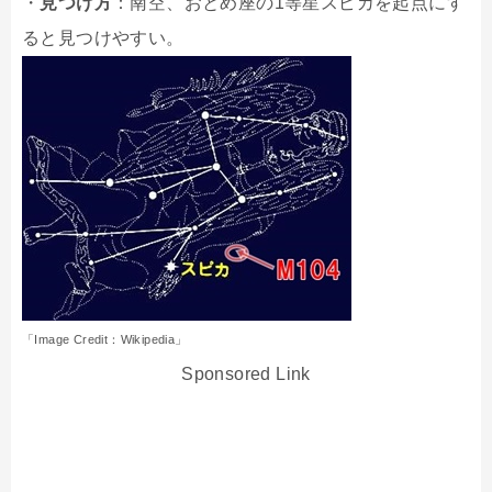
・
見つけ方
：南空、おとめ座の1等星スピカを起点にす
ると見つけやすい。
「Image Credit：Wikipedia」
Sponsored Link