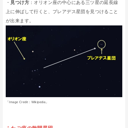
・
見つけ方
：オリオン座の中心にある三ツ星の延長線
上に伸ばして行くと、プレアデス星団を見つけること
が出来ます。
「Image Credit：Wikipedia」