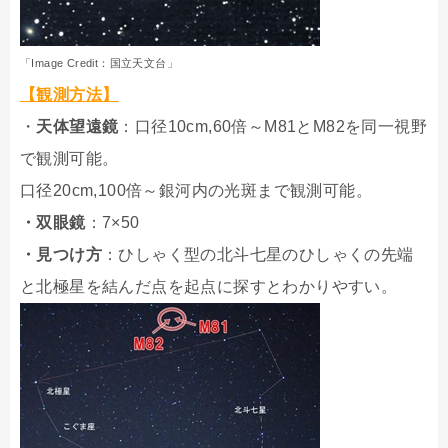
「Image Credit：国立天文台」
【観測方法】
・
天体望遠鏡
：口径10cm,60倍～M81とM82を同一視野
で観測可能。
口径20cm,100倍～銀河内の光斑まで観測可能。
・双眼鏡
：7×50
・見つけ方
：ひしゃく型の北斗七星のひしゃくの先端
と北極星を結んだ点を起点に探すとわかりやすい。