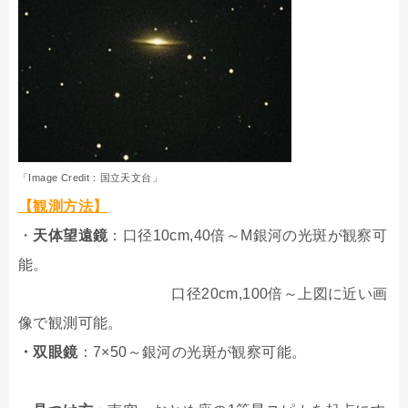
「Image Credit：国立天文台」
【観測方法】
・
天体望遠鏡
：口径10cm,40倍～M銀河の光斑が観察可
能。
口径20cm,100倍～上図に近い画
像で観測可能。
・双眼鏡
：7×50～銀河の光斑が観察可能。