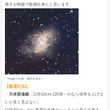
様子が肉眼で観測出来たと言います。
「Image Credit：国立天文台」
【観測方法】
・
天体望遠鏡
：口径10cm,120倍～かなり倍率を上げな
いと良く見えない。
口径30cm～かに星雲の全体がハッキリと見えて来る。