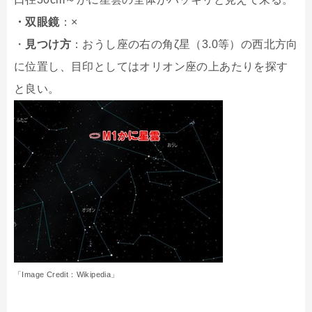
・双眼鏡
：×
・
見つけ方
：おうし座の右の角ζ星（3.0等）の西北方向
に位置し、目印としてはオリオン座の上あたりを探す
と良い。
「Image Credit：Wikipedia」