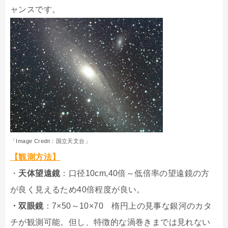
ャンスです。
「Image Credit：国立天文台」
【観測方法】
・
天体望遠鏡
：口径10cm,40倍～低倍率の望遠鏡の方
が良く見えるため40倍程度が良い。
・双眼鏡
：7×50～10×70 楕円上の見事な銀河のカタ
チが観測可能。但し、特徴的な渦巻きまでは見れない