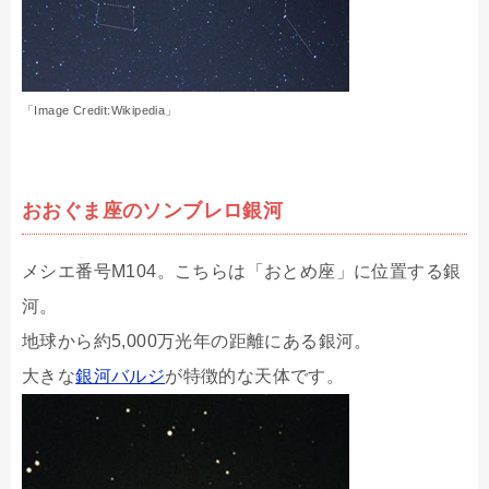
「Image Credit:Wikipedia」
おおぐま座のソンブレロ銀河
メシエ番号M104。こちらは「おとめ座」に位置する銀
河。
地球から約5,000万光年の距離にある銀河。
大きな
銀河バルジ
が特徴的な天体です。