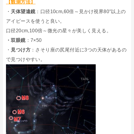
【観測方法】
・
天体望遠鏡
：口径10cm,60倍～見かけ視界80°以上の
アイピースを使うと良い。
口径20cm,100倍～微光の星々が美しく見える。
・双眼鏡
：7×50
・
見つけ方
：さそり座の尻尾付近に3つの天体があるの
で見つけやすい。