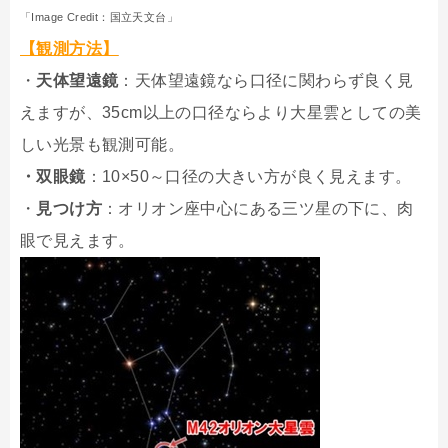
「Image Credit：国立天文台」
【観測方法】
・
天体望遠鏡
：天体望遠鏡なら口径に関わらず良く見
えますが、35cm以上の口径ならより大星雲としての美
しい光景も観測可能。
・双眼鏡
：10×50～口径の大きい方が良く見えます。
・
見つけ方
：オリオン座中心にある三ツ星の下に、肉
眼で見えます。