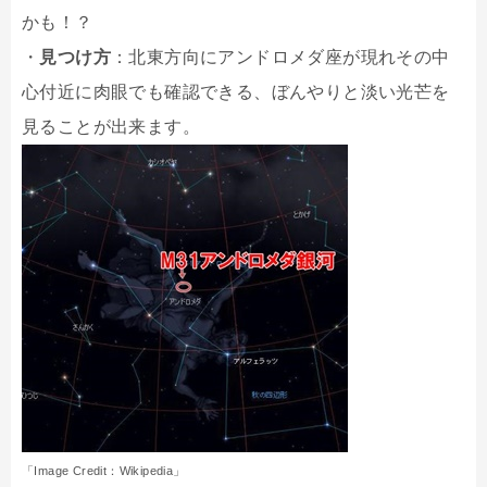
かも！？
・
見つけ方
：北東方向にアンドロメダ座が現れその中
心付近に肉眼でも確認できる、ぼんやりと淡い光芒を
見ることが出来ます。
「Image Credit：Wikipedia」