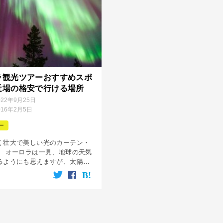
ラ観光ツアーおすすめスポ
近場の格安で行ける場所
022年9月25日
016年2月5日
ー
く壮大で美しい光のカーテン・
。 オーロラは一見、地球の天気
るようにも思えますが、太陽風
地上の遥か上空で発生する天文
とつです。 そんな天文ショーの
ですが、一度見た人は必ずと言