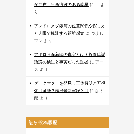
が存在し生命痕跡のある惑星
に
よ
り
アンドロメダ銀河の位置関係や探し方
と肉眼で観測する距離感覚
に
つよし
マン
より
アポロ月面着陸の真実とは？捏造陰謀
論説の検証と事実だった証拠
に
アー
ス
より
ダークマターを発見し正体解明と可視
化は可能？検出最新実験とは
に
彦太
郎
より
記事投稿履歴