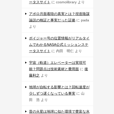
ータスサイト
に
cosmolibrary
より
アポロ月面着陸の真実とは？捏造陰謀
論説の検証と事実だった証拠
に
pada
より
ボイジャー号の位置情報がリアルタイ
ムでわかるNASA公式ミッションステ
ータスサイト
に
内田 明仁
より
宇宙（軌道）エレベーターは実現可
能？問題点は技術素材と費用面
に
後
藤利之
より
地球が自転する影響とは？回転速度が
少しずつ遅くなっている事実
に
山
田 浩
より
昔の火星は地球に似た環境で豊富な水