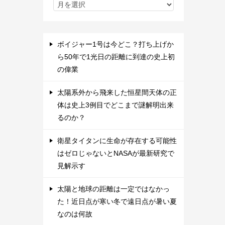
ボイジャー1号は今どこ？打ち上げか
ら50年で1光日の距離に到達の史上初
の偉業
太陽系外から飛来した恒星間天体の正
体は史上3例目でどこまで謎解明出来
るのか？
衛星タイタンに生命が存在する可能性
はゼロじゃないとNASAが最新研究で
見解示す
太陽と地球の距離は一定ではなかっ
た！近日点が寒い冬で遠日点が暑い夏
なのは何故