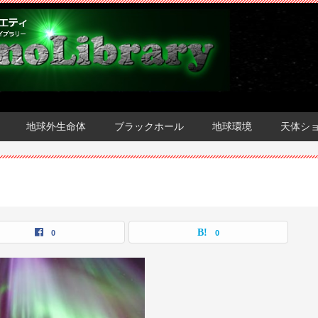
地球外生命体
ブラックホール
地球環境
天体シ
0
0