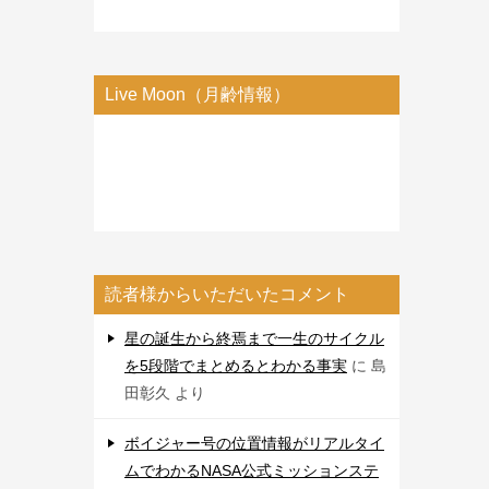
Live Moon（月齢情報）
読者様からいただいたコメント
星の誕生から終焉まで一生のサイクル
を5段階でまとめるとわかる事実
に
島
田彰久
より
ボイジャー号の位置情報がリアルタイ
ムでわかるNASA公式ミッションステ