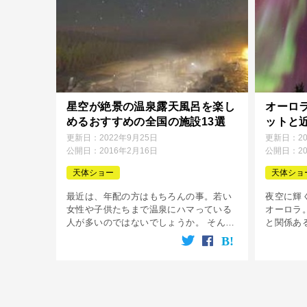
星空が絶景の温泉露天風呂を楽し
オーロ
めるおすすめの全国の施設13選
ットと
更新日：
2022年9月25日
更新日：
2
公開日：
2016年2月16日
公開日：
2
天体ショー
天体ショ
最近は、年配の方はもちろんの事。若い
夜空に輝
女性や子供たちまで温泉にハマっている
オーロラ
人が多いのではないでしょうか。 そんな
と関係あ
温泉好きなら露天風呂も楽しみたいもの
の影響で
です。 ところで露天風呂と言えば、昼間
現象のひ
に入ると周りの景色を眺めながらが一興
オーロラ
[…]
[…]