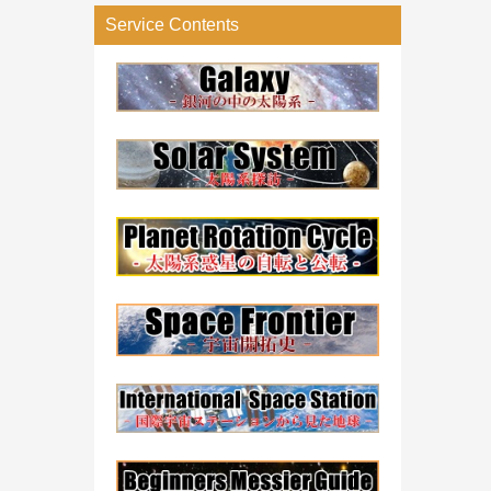
リ
Service Contents
ー
検
索