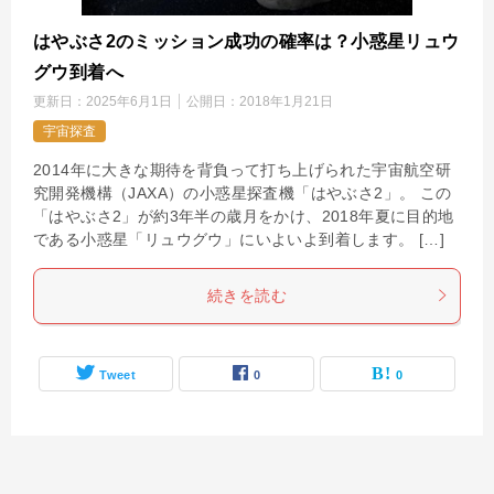
はやぶさ2のミッション成功の確率は？小惑星リュウ
グウ到着へ
更新日：
2025年6月1日
公開日：
2018年1月21日
宇宙探査
2014年に大きな期待を背負って打ち上げられた宇宙航空研
究開発機構（JAXA）の小惑星探査機「はやぶさ2」。 この
「はやぶさ2」が約3年半の歳月をかけ、2018年夏に目的地
である小惑星「リュウグウ」にいよいよ到着します。 […]
続きを読む
Tweet
0
0