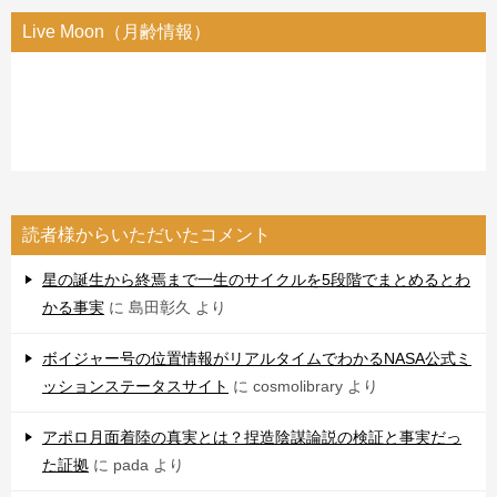
Live Moon（月齢情報）
読者様からいただいたコメント
星の誕生から終焉まで一生のサイクルを5段階でまとめるとわ
かる事実
に
島田彰久
より
ボイジャー号の位置情報がリアルタイムでわかるNASA公式ミ
ッションステータスサイト
に
cosmolibrary
より
アポロ月面着陸の真実とは？捏造陰謀論説の検証と事実だっ
た証拠
に
pada
より