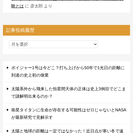
験とは
に
彦太郎
より
記事投稿履歴
ボイジャー1号は今どこ？打ち上げから50年で1光日の距離に
到達の史上初の偉業
太陽系外から飛来した恒星間天体の正体は史上3例目でどこま
で謎解明出来るのか？
衛星タイタンに生命が存在する可能性はゼロじゃないとNASA
が最新研究で見解示す
太陽と地球の距離は一定ではなかった！近日点が寒い冬で遠