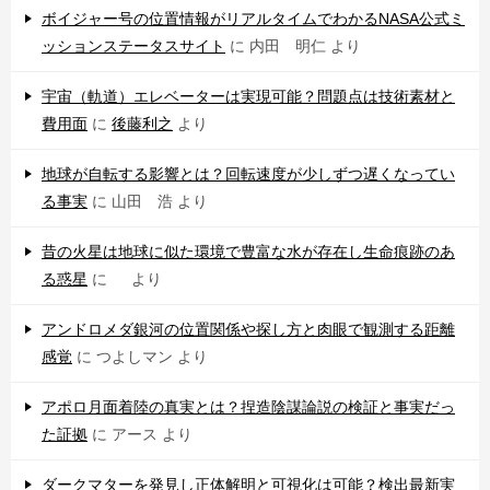
ボイジャー号の位置情報がリアルタイムでわかるNASA公式ミ
ッションステータスサイト
に
内田 明仁
より
宇宙（軌道）エレベーターは実現可能？問題点は技術素材と
費用面
に
後藤利之
より
地球が自転する影響とは？回転速度が少しずつ遅くなってい
る事実
に
山田 浩
より
昔の火星は地球に似た環境で豊富な水が存在し生命痕跡のあ
る惑星
に
より
アンドロメダ銀河の位置関係や探し方と肉眼で観測する距離
感覚
に
つよしマン
より
アポロ月面着陸の真実とは？捏造陰謀論説の検証と事実だっ
た証拠
に
アース
より
ダークマターを発見し正体解明と可視化は可能？検出最新実