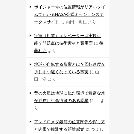
ボイジャー号の位置情報がリアルタイ
ムでわかるNASA公式ミッションステ
ータスサイト
に
内田 明仁
より
宇宙（軌道）エレベーターは実現可
能？問題点は技術素材と費用面
に
後
藤利之
より
地球が自転する影響とは？回転速度が
少しずつ遅くなっている事実
に
山
田 浩
より
昔の火星は地球に似た環境で豊富な水
が存在し生命痕跡のある惑星
に
よ
り
アンドロメダ銀河の位置関係や探し方
と肉眼で観測する距離感覚
に
つよし