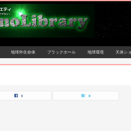
地球外生命体
ブラックホール
地球環境
天体シ
0
0