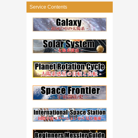
リ
Service Contents
ー
検
索