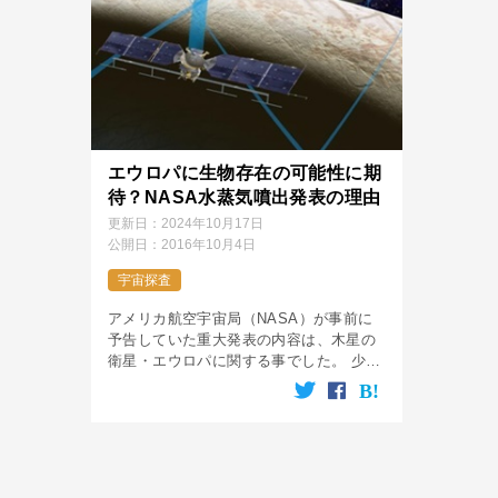
エウロパに生物存在の可能性に期
待？NASA水蒸気噴出発表の理由
更新日：
2024年10月17日
公開日：
2016年10月4日
宇宙探査
アメリカ航空宇宙局（NASA）が事前に
予告していた重大発表の内容は、木星の
衛星・エウロパに関する事でした。 少し
でも天文に詳しい人なら「エウロパ」と
聞いてピンと来るかも知れません。エウ
ロパには以前から生命がいる可能性があ
[…]