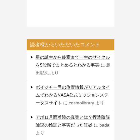
読者様からいただいたコメント
星の誕生から終焉まで一生のサイクル
を5段階でまとめるとわかる事実
に
島
田彰久
より
ボイジャー号の位置情報がリアルタイ
ムでわかるNASA公式ミッションステ
ータスサイト
に
cosmolibrary
より
アポロ月面着陸の真実とは？捏造陰謀
論説の検証と事実だった証拠
に
pada
より