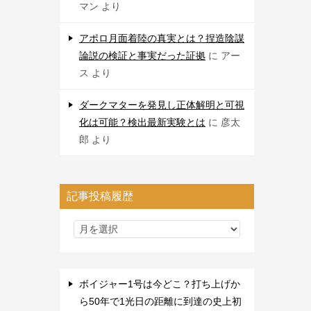
マン
より
アポロ月面着陸の真実とは？捏造陰謀
論説の検証と事実だった証拠
に
アー
ス
より
ダークマターを発見し正体解明と可視
化は可能？検出最新実験とは
に
彦太
郎
より
記事投稿履歴
ボイジャー1号は今どこ？打ち上げか
ら50年で1光日の距離に到達の史上初