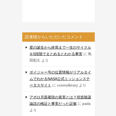
読者様からいただいたコメント
星の誕生から終焉まで一生のサイクル
を5段階でまとめるとわかる事実
に
島
田彰久
より
ボイジャー号の位置情報がリアルタイ
ムでわかるNASA公式ミッションステ
ータスサイト
に
cosmolibrary
より
アポロ月面着陸の真実とは？捏造陰謀
論説の検証と事実だった証拠
に
pada
より