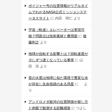
ボイジャー号の位置情報がリアルタイ
ムでわかるNASA公式ミッションステ
ータスサイト
に
内田 明仁
より
宇宙（軌道）エレベーターは実現可
能？問題点は技術素材と費用面
に
後
藤利之
より
地球が自転する影響とは？回転速度が
少しずつ遅くなっている事実
に
山
田 浩
より
昔の火星は地球に似た環境で豊富な水
が存在し生命痕跡のある惑星
に
よ
り
アンドロメダ銀河の位置関係や探し方
と肉眼で観測する距離感覚
に
つよし