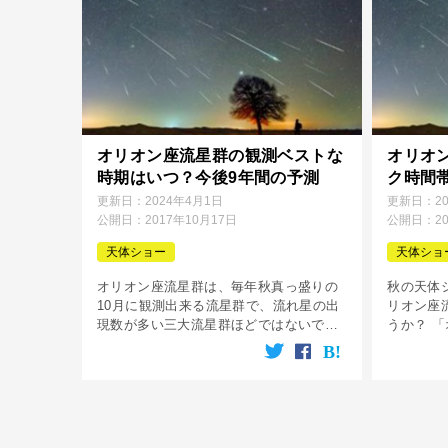
オリオン座流星群の観測ベストな
オリオ
時期はいつ？今後9年間の予測
ク時間
更新日：
2024年4月1日
更新日：
2
公開日：
2017年10月17日
公開日：
2
天体ショー
天体ショ
オリオン座流星群は、毎年秋真っ盛りの
秋の天体
10月に観測出来る流星群で、流れ星の出
リオン座
現数が多い三大流星群ほどではないです
うか？ 
が、明るい流れ星が多く見られるとして
落下速度
比較的有名な流星群です。 ですが流星群
いため、
の観測は意外と難しく、その年の観測条
すること
[…]
[…]