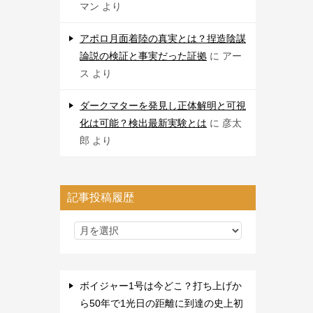
マン
より
アポロ月面着陸の真実とは？捏造陰謀
論説の検証と事実だった証拠
に
アー
ス
より
ダークマターを発見し正体解明と可視
化は可能？検出最新実験とは
に
彦太
郎
より
記事投稿履歴
ボイジャー1号は今どこ？打ち上げか
ら50年で1光日の距離に到達の史上初