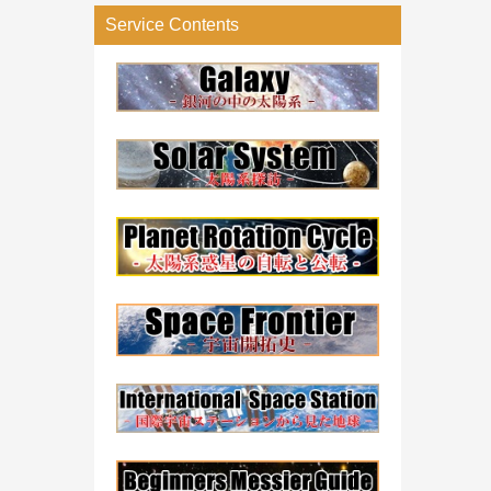
リ
Service Contents
ー
検
索