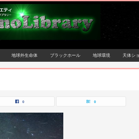
地球外生命体
ブラックホール
地球環境
天体シ
0
0