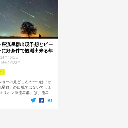
ン座流星群出現予想とピー
帯に好条件で観測出来る年
024年4月1日
016年2月23日
ー
ショーの見どころの一つは「オ
流星群」の出現ではないでしょ
「オリオン座流星群」は、流星の
が「しし座流星群」に次いで速
火球のような明るい流星も出現
もあり見応えのある流星群の1つ