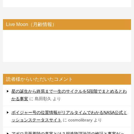
Live Moon（月齢情報）
読者様からいただいたコメント
星の誕生から終焉まで一生のサイクルを5段階でまとめるとわ
かる事実
に
島田彰久
より
ボイジャー号の位置情報がリアルタイムでわかるNASA公式ミ
ッションステータスサイト
に
cosmolibrary
より
アポロ月面着陸の真実とは？捏造陰謀論説の検証と事実だっ