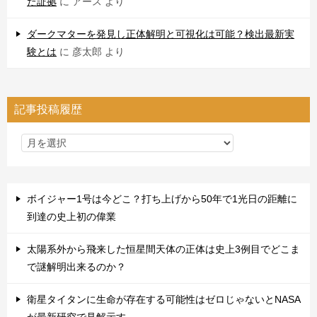
た証拠
に
アース
より
ダークマターを発見し正体解明と可視化は可能？検出最新実
験とは
に
彦太郎
より
記事投稿履歴
ボイジャー1号は今どこ？打ち上げから50年で1光日の距離に
到達の史上初の偉業
太陽系外から飛来した恒星間天体の正体は史上3例目でどこま
で謎解明出来るのか？
衛星タイタンに生命が存在する可能性はゼロじゃないとNASA
が最新研究で見解示す