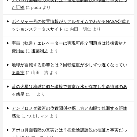
た証拠
に
pada
より
ボイジャー号の位置情報がリアルタイムでわかるNASA公式ミ
ッションステータスサイト
に
内田 明仁
より
宇宙（軌道）エレベーターは実現可能？問題点は技術素材と
費用面
に
後藤利之
より
地球が自転する影響とは？回転速度が少しずつ遅くなってい
る事実
に
山田 浩
より
昔の火星は地球に似た環境で豊富な水が存在し生命痕跡のあ
る惑星
に
より
アンドロメダ銀河の位置関係や探し方と肉眼で観測する距離
感覚
に
つよしマン
より
アポロ月面着陸の真実とは？捏造陰謀論説の検証と事実だっ