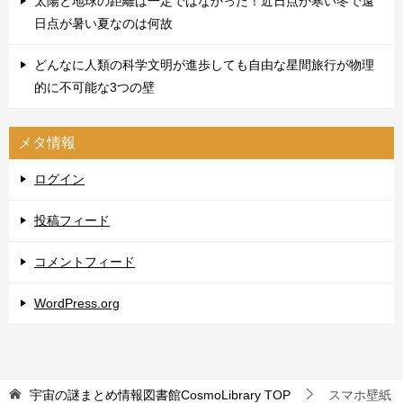
太陽と地球の距離は一定ではなかった！近日点が寒い冬で遠
日点が暑い夏なのは何故
どんなに人類の科学文明が進歩しても自由な星間旅行が物理
的に不可能な3つの壁
メタ情報
ログイン
投稿フィード
コメントフィード
WordPress.org
宇宙の謎まとめ情報図書館CosmoLibrary
TOP
スマホ壁紙