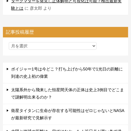
ダークマターを発見し正体解明と可視化は可能？検出最新実
験とは
に
彦太郎
より
記事投稿履歴
ボイジャー1号は今どこ？打ち上げから50年で1光日の距離に
到達の史上初の偉業
太陽系外から飛来した恒星間天体の正体は史上3例目でどこま
で謎解明出来るのか？
衛星タイタンに生命が存在する可能性はゼロじゃないとNASA
が最新研究で見解示す