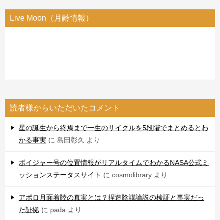
Live Moon（月齢情報）
読者様からいただいたコメント
星の誕生から終焉まで一生のサイクルを5段階でまとめるとわ
かる事実
に
島田彰久
より
ボイジャー号の位置情報がリアルタイムでわかるNASA公式ミ
ッションステータスサイト
に
cosmolibrary
より
アポロ月面着陸の真実とは？捏造陰謀論説の検証と事実だっ
た証拠
に
pada
より