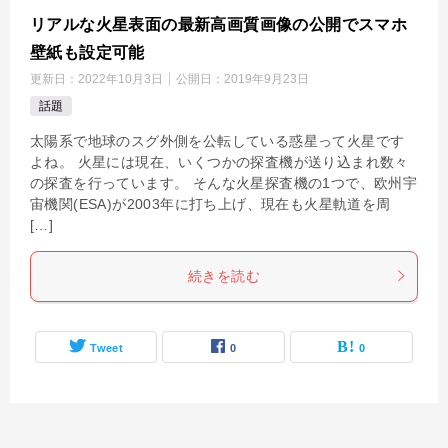
リアルな火星表面の最新高画質画像の公開でスマホ
壁紙も設定可能
更新日：
2022年10月3日
公開日：
2019年9月23日
話題
太陽系で地球のスグ外側を公転している惑星って火星です
よね。 火星には現在、いくつかの探査機が送り込まれ数々
の探査を行っています。 そんな火星探査機の1つで、欧州宇
宙機関(ESA)が2003年に打ち上げ、現在も火星軌道を周
[…]
続きを読む
Tweet
0
0