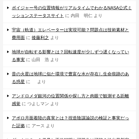
ボイジャー号の位置情報がリアルタイムでわかるNASA公式ミ
ッションステータスサイト
に
内田 明仁
より
宇宙（軌道）エレベーターは実現可能？問題点は技術素材と
費用面
に
後藤利之
より
地球が自転する影響とは？回転速度が少しずつ遅くなってい
る事実
に
山田 浩
より
昔の火星は地球に似た環境で豊富な水が存在し生命痕跡のあ
る惑星
に
より
アンドロメダ銀河の位置関係や探し方と肉眼で観測する距離
感覚
に
つよしマン
より
アポロ月面着陸の真実とは？捏造陰謀論説の検証と事実だっ
た証拠
に
アース
より