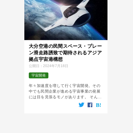
大分空港の民間スペース・プレー
ン滑走路誘致で期待されるアジア
拠点宇宙港構想
公開日：
2024年7月18日
宇宙開発
年々加速度を増して行く宇宙開発。その
中でも民間企業が進める宇宙事業の発展
には目を見張るモノがあります。 そんな
中、アメリカの航空宇宙企業シエラ・ス
ペース社（Sierra Space）が開発を進め
ているスペース・プレーン「 […]