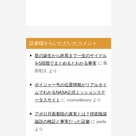
読者様からいただいたコメント
星の誕生から終焉まで一生のサイクル
を5段階でまとめるとわかる事実
に
島
田彰久
より
ボイジャー号の位置情報がリアルタイ
ムでわかるNASA公式ミッションステ
ータスサイト
に
cosmolibrary
より
アポロ月面着陸の真実とは？捏造陰謀
論説の検証と事実だった証拠
に
pada
より