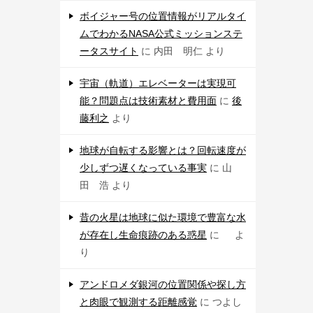
ボイジャー号の位置情報がリアルタイ
ムでわかるNASA公式ミッションステ
ータスサイト
に
内田 明仁
より
宇宙（軌道）エレベーターは実現可
能？問題点は技術素材と費用面
に
後
藤利之
より
地球が自転する影響とは？回転速度が
少しずつ遅くなっている事実
に
山
田 浩
より
昔の火星は地球に似た環境で豊富な水
が存在し生命痕跡のある惑星
に
よ
り
アンドロメダ銀河の位置関係や探し方
と肉眼で観測する距離感覚
に
つよし