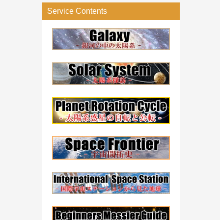
リ
Service Contents
ー
検
索