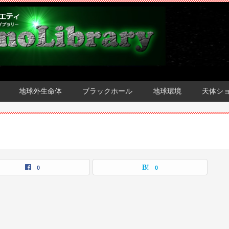
地球外生命体
ブラックホール
地球環境
天体シ
0
0