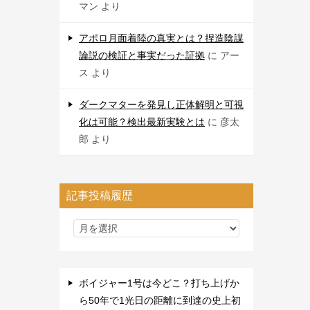
マン
より
アポロ月面着陸の真実とは？捏造陰謀
論説の検証と事実だった証拠
に
アー
ス
より
ダークマターを発見し正体解明と可視
化は可能？検出最新実験とは
に
彦太
郎
より
記事投稿履歴
ボイジャー1号は今どこ？打ち上げか
ら50年で1光日の距離に到達の史上初