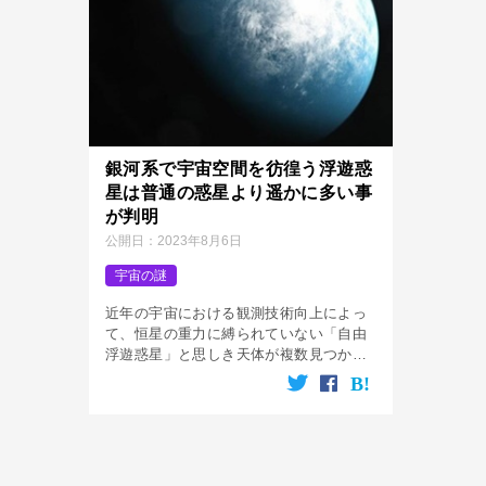
銀河系で宇宙空間を彷徨う浮遊惑
星は普通の惑星より遥かに多い事
が判明
公開日：
2023年8月6日
宇宙の謎
近年の宇宙における観測技術向上によっ
て、恒星の重力に縛られていない「自由
浮遊惑星」と思しき天体が複数見つかっ
ています。 自由浮遊惑星は、恒星のよう
に自ら光を放たないため発見する事は極
めて難しいとされているのですが、この
よ […]