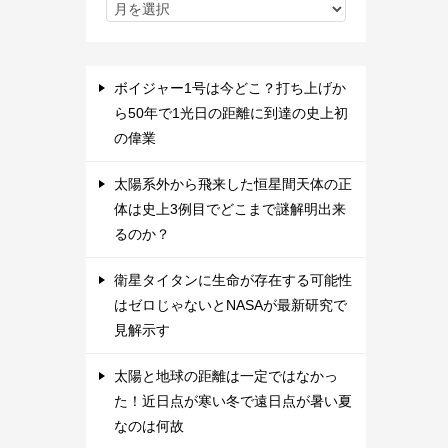
ボイジャー1号は今どこ？打ち上げか
ら50年で1光日の距離に到達の史上初
の偉業
太陽系外から飛来した恒星間天体の正
体は史上3例目でどこまで謎解明出来
るのか？
衛星タイタンに生命が存在する可能性
はゼロじゃないとNASAが最新研究で
見解示す
太陽と地球の距離は一定ではなかっ
た！近日点が寒い冬で遠日点が暑い夏
なのは何故