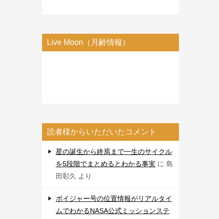
Live Moon（月齢情報）
読者様からいただいたコメント
星の誕生から終焉まで一生のサイクル
を5段階でまとめるとわかる事実
に
島
田彰久
より
ボイジャー号の位置情報がリアルタイ
ムでわかるNASA公式ミッションステ