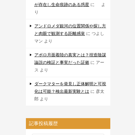
が存在し生命痕跡のある惑星
に
よ
り
アンドロメダ銀河の位置関係や探し方
と肉眼で観測する距離感覚
に
つよし
マン
より
アポロ月面着陸の真実とは？捏造陰謀
論説の検証と事実だった証拠
に
アー
ス
より
ダークマターを発見し正体解明と可視
化は可能？検出最新実験とは
に
彦太
郎
より
記事投稿履歴