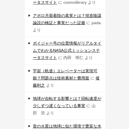
ータスサイト
に
cosmolibrary
より
アポロ月面着陸の真実とは？捏造陰謀
論説の検証と事実だった証拠
に
pada
より
ボイジャー号の位置情報がリアルタイ
ムでわかるNASA公式ミッションステ
ータスサイト
に
内田 明仁
より
宇宙（軌道）エレベーターは実現可
能？問題点は技術素材と費用面
に
後
藤利之
より
地球が自転する影響とは？回転速度が
少しずつ遅くなっている事実
に
山
田 浩
より
昔の火星は地球に似た環境で豊富な水