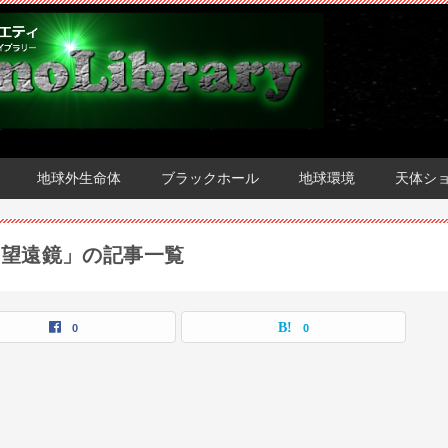
地球外生命体
ブラックホール
地球環境
天体シ
宙望遠鏡」の記事一覧
0
0