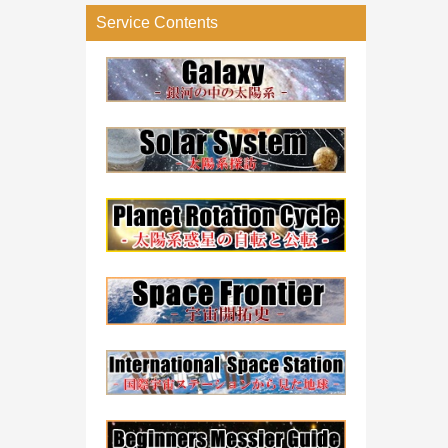
リ
Service Contents
ー
検
索