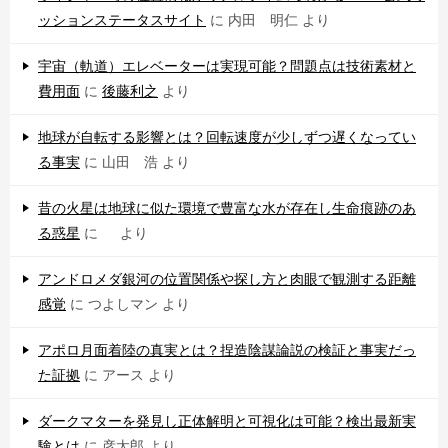
ッションステータスサイト
に
内田 明仁
より
宇宙（軌道）エレベーターは実現可能？問題点は技術素材と
費用面
に
後藤利之
より
地球が自転する影響とは？回転速度が少しずつ遅くなってい
る事実
に
山田 浩
より
昔の火星は地球に似た環境で豊富な水が存在し生命痕跡のあ
る惑星
に
より
アンドロメダ銀河の位置関係や探し方と肉眼で観測する距離
感覚
に
つよしマン
より
アポロ月面着陸の真実とは？捏造陰謀論説の検証と事実だっ
た証拠
に
アース
より
ダークマターを発見し正体解明と可視化は可能？検出最新実
験とは
に
彦太郎
より