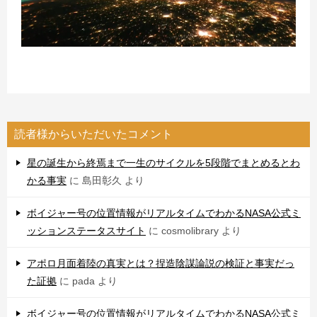
読者様からいただいたコメント
星の誕生から終焉まで一生のサイクルを5段階でまとめるとわ
かる事実
に
島田彰久
より
ボイジャー号の位置情報がリアルタイムでわかるNASA公式ミ
ッションステータスサイト
に
cosmolibrary
より
アポロ月面着陸の真実とは？捏造陰謀論説の検証と事実だっ
た証拠
に
pada
より
ボイジャー号の位置情報がリアルタイムでわかるNASA公式ミ