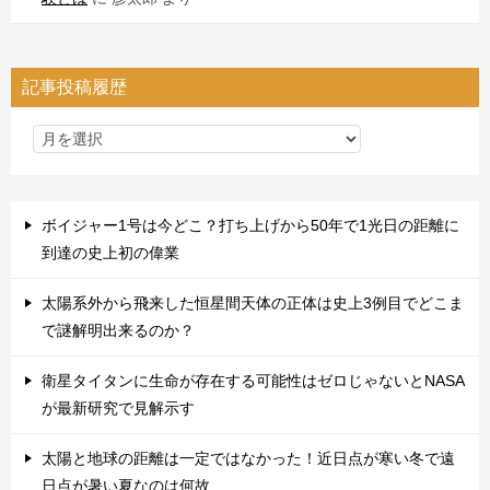
記事投稿履歴
ボイジャー1号は今どこ？打ち上げから50年で1光日の距離に
到達の史上初の偉業
太陽系外から飛来した恒星間天体の正体は史上3例目でどこま
で謎解明出来るのか？
衛星タイタンに生命が存在する可能性はゼロじゃないとNASA
が最新研究で見解示す
太陽と地球の距離は一定ではなかった！近日点が寒い冬で遠
日点が暑い夏なのは何故