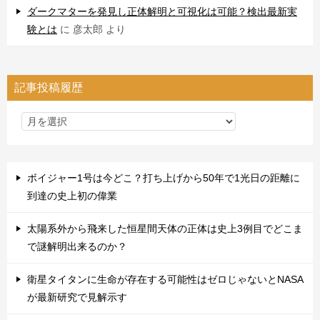
ダークマターを発見し正体解明と可視化は可能？検出最新実
験とは
に
彦太郎
より
記事投稿履歴
ボイジャー1号は今どこ？打ち上げから50年で1光日の距離に
到達の史上初の偉業
太陽系外から飛来した恒星間天体の正体は史上3例目でどこま
で謎解明出来るのか？
衛星タイタンに生命が存在する可能性はゼロじゃないとNASA
が最新研究で見解示す