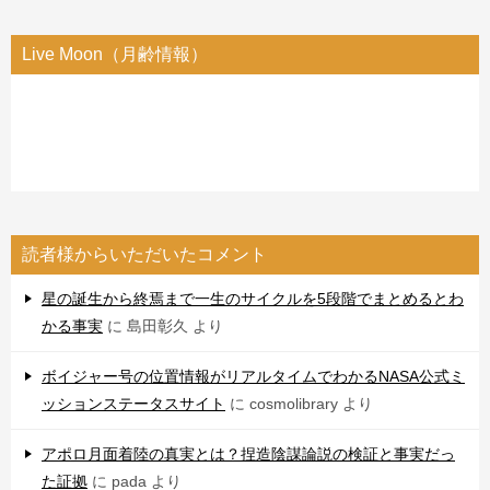
Live Moon（月齢情報）
読者様からいただいたコメント
星の誕生から終焉まで一生のサイクルを5段階でまとめるとわ
かる事実
に
島田彰久
より
ボイジャー号の位置情報がリアルタイムでわかるNASA公式ミ
ッションステータスサイト
に
cosmolibrary
より
アポロ月面着陸の真実とは？捏造陰謀論説の検証と事実だっ
た証拠
に
pada
より