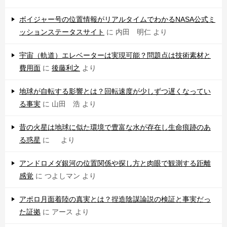
ボイジャー号の位置情報がリアルタイムでわかるNASA公式ミ
ッションステータスサイト
に
内田 明仁
より
宇宙（軌道）エレベーターは実現可能？問題点は技術素材と
費用面
に
後藤利之
より
地球が自転する影響とは？回転速度が少しずつ遅くなってい
る事実
に
山田 浩
より
昔の火星は地球に似た環境で豊富な水が存在し生命痕跡のあ
る惑星
に
より
アンドロメダ銀河の位置関係や探し方と肉眼で観測する距離
感覚
に
つよしマン
より
アポロ月面着陸の真実とは？捏造陰謀論説の検証と事実だっ
た証拠
に
アース
より