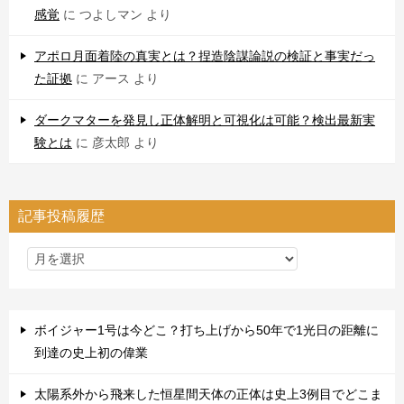
感覚
に
つよしマン
より
アポロ月面着陸の真実とは？捏造陰謀論説の検証と事実だっ
た証拠
に
アース
より
ダークマターを発見し正体解明と可視化は可能？検出最新実
験とは
に
彦太郎
より
記事投稿履歴
ボイジャー1号は今どこ？打ち上げから50年で1光日の距離に
到達の史上初の偉業
太陽系外から飛来した恒星間天体の正体は史上3例目でどこま