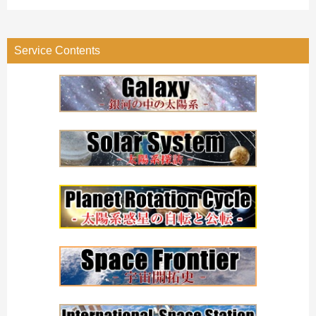
テ
ゴ
リ
Service Contents
ー
検
索