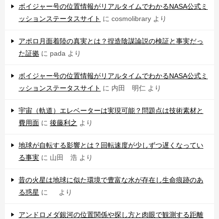
ボイジャー号の位置情報がリアルタイムでわかるNASA公式ミ
ッションステータスサイト
に
cosmolibrary
より
アポロ月面着陸の真実とは？捏造陰謀論説の検証と事実だっ
た証拠
に
pada
より
ボイジャー号の位置情報がリアルタイムでわかるNASA公式ミ
ッションステータスサイト
に
内田 明仁
より
宇宙（軌道）エレベーターは実現可能？問題点は技術素材と
費用面
に
後藤利之
より
地球が自転する影響とは？回転速度が少しずつ遅くなってい
る事実
に
山田 浩
より
昔の火星は地球に似た環境で豊富な水が存在し生命痕跡のあ
る惑星
に
より
アンドロメダ銀河の位置関係や探し方と肉眼で観測する距離