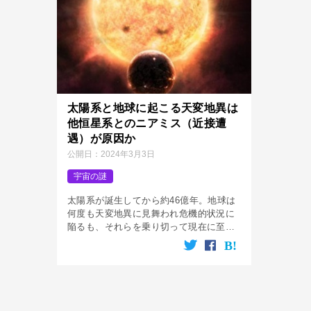
太陽系と地球に起こる天変地異は
他恒星系とのニアミス（近接遭
遇）が原因か
公開日：
2024年3月3日
宇宙の謎
太陽系が誕生してから約46億年。地球は
何度も天変地異に見舞われ危機的状況に
陥るも、それらを乗り切って現在に至っ
ています。 時にそれは地球だけでなく太
陽系全体にも危機的状況が訪れており、
そのひとつが他の恒星が太陽に異常接近
[…]