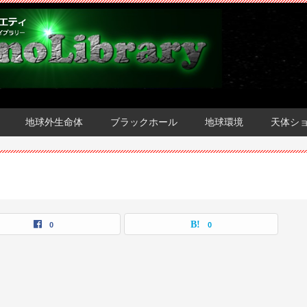
地球外生命体
ブラックホール
地球環境
天体シ
0
0