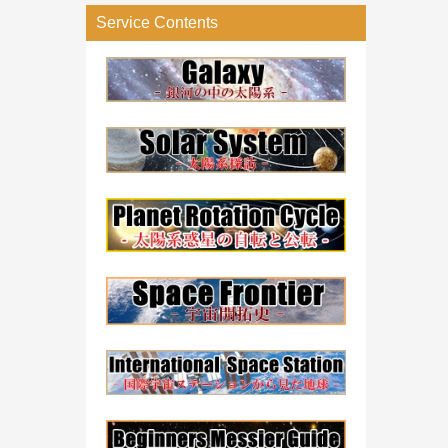
リ
Service Contents
ー
検
索