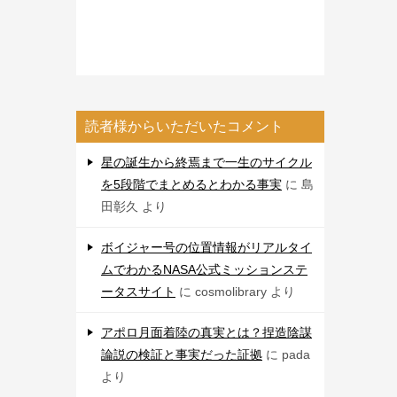
読者様からいただいたコメント
星の誕生から終焉まで一生のサイクル
を5段階でまとめるとわかる事実
に
島
田彰久
より
ボイジャー号の位置情報がリアルタイ
ムでわかるNASA公式ミッションステ
ータスサイト
に
cosmolibrary
より
アポロ月面着陸の真実とは？捏造陰謀
論説の検証と事実だった証拠
に
pada
より