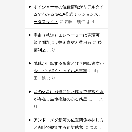
ボイジャー号の位置情報がリアルタイ
ムでわかるNASA公式ミッションステ
ータスサイト
に
内田 明仁
より
宇宙（軌道）エレベーターは実現可
能？問題点は技術素材と費用面
に
後
藤利之
より
地球が自転する影響とは？回転速度が
少しずつ遅くなっている事実
に
山
田 浩
より
昔の火星は地球に似た環境で豊富な水
が存在し生命痕跡のある惑星
に
よ
り
アンドロメダ銀河の位置関係や探し方
と肉眼で観測する距離感覚
に
つよし