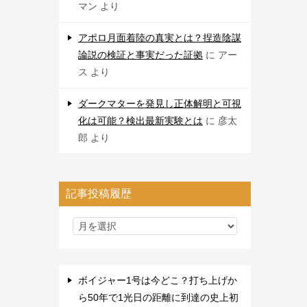
マン
より
アポロ月面着陸の真実とは？捏造陰謀
論説の検証と事実だった証拠
に
アー
ス
より
ダークマターを発見し正体解明と可視
化は可能？検出最新実験とは
に
彦太
郎
より
記事投稿履歴
ボイジャー1号は今どこ？打ち上げか
ら50年で1光日の距離に到達の史上初