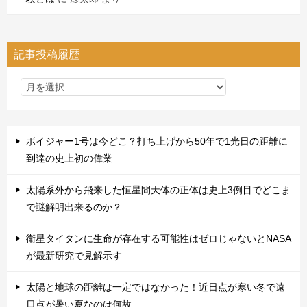
記事投稿履歴
ボイジャー1号は今どこ？打ち上げから50年で1光日の距離に
到達の史上初の偉業
太陽系外から飛来した恒星間天体の正体は史上3例目でどこま
で謎解明出来るのか？
衛星タイタンに生命が存在する可能性はゼロじゃないとNASA
が最新研究で見解示す
太陽と地球の距離は一定ではなかった！近日点が寒い冬で遠
日点が暑い夏なのは何故