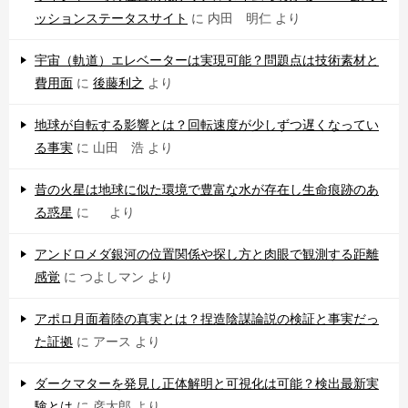
ッションステータスサイト
に
内田 明仁
より
宇宙（軌道）エレベーターは実現可能？問題点は技術素材と
費用面
に
後藤利之
より
地球が自転する影響とは？回転速度が少しずつ遅くなってい
る事実
に
山田 浩
より
昔の火星は地球に似た環境で豊富な水が存在し生命痕跡のあ
る惑星
に
より
アンドロメダ銀河の位置関係や探し方と肉眼で観測する距離
感覚
に
つよしマン
より
アポロ月面着陸の真実とは？捏造陰謀論説の検証と事実だっ
た証拠
に
アース
より
ダークマターを発見し正体解明と可視化は可能？検出最新実
験とは
に
彦太郎
より