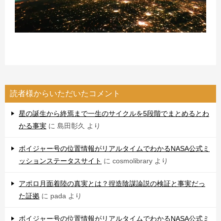
読者様からいただいたコメント
星の誕生から終焉まで一生のサイクルを5段階でまとめるとわ
かる事実
に
島田彰久
より
ボイジャー号の位置情報がリアルタイムでわかるNASA公式ミ
ッションステータスサイト
に
cosmolibrary
より
アポロ月面着陸の真実とは？捏造陰謀論説の検証と事実だっ
た証拠
に
pada
より
ボイジャー号の位置情報がリアルタイムでわかるNASA公式ミ