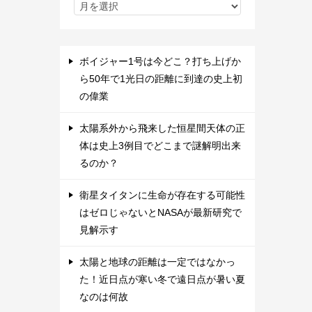
ボイジャー1号は今どこ？打ち上げか
ら50年で1光日の距離に到達の史上初
の偉業
太陽系外から飛来した恒星間天体の正
体は史上3例目でどこまで謎解明出来
るのか？
衛星タイタンに生命が存在する可能性
はゼロじゃないとNASAが最新研究で
見解示す
太陽と地球の距離は一定ではなかっ
た！近日点が寒い冬で遠日点が暑い夏
なのは何故