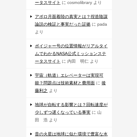
ータスサイト
に
cosmolibrary
より
アポロ月面着陸の真実とは？捏造陰謀
論説の検証と事実だった証拠
に
pada
より
ボイジャー号の位置情報がリアルタイ
ムでわかるNASA公式ミッションステ
ータスサイト
に
内田 明仁
より
宇宙（軌道）エレベーターは実現可
能？問題点は技術素材と費用面
に
後
藤利之
より
地球が自転する影響とは？回転速度が
少しずつ遅くなっている事実
に
山
田 浩
より
昔の火星は地球に似た環境で豊富な水