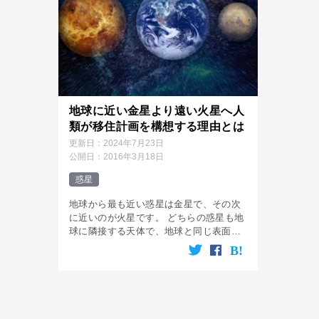
地球に近い金星より遠い火星へ人
類が移住計画を構想する理由とは
更新日：
2024年7月23日
公開日：
2016年3月18日
惑星
地球から最も近い惑星は金星で、その次
に近いのが火星です。 どちらの惑星も地
球に隣接する天体で、地球と同じ表面を
岩石で覆われた天体でもあり、どちらの
惑星にも大気があります。 このような点
から言うと、金星も火星も似通った惑星
[…]