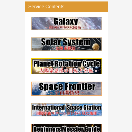
リ
Service Contents
ー
検
索