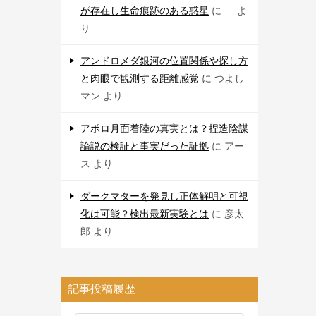
が存在し生命痕跡のある惑星
に
よ
り
アンドロメダ銀河の位置関係や探し方
と肉眼で観測する距離感覚
に
つよし
マン
より
アポロ月面着陸の真実とは？捏造陰謀
論説の検証と事実だった証拠
に
アー
ス
より
ダークマターを発見し正体解明と可視
化は可能？検出最新実験とは
に
彦太
郎
より
記事投稿履歴