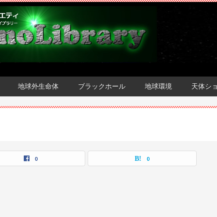
地球外生命体
ブラックホール
地球環境
天体シ
0
0