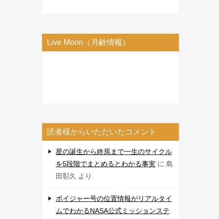
Live Moon（月齢情報）
読者様からいただいたコメント
星の誕生から終焉まで一生のサイクル
を5段階でまとめるとわかる事実
に
島
田彰久
より
ボイジャー号の位置情報がリアルタイ
ムでわかるNASA公式ミッションステ