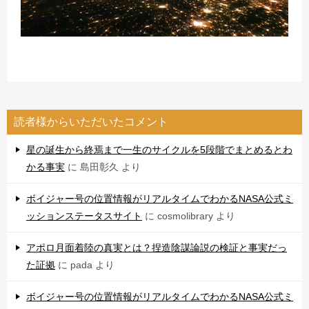
読者様からいただいたコメント
星の誕生から終焉まで一生のサイクルを5段階でまとめるとわ
かる事実
に
島田彰久
より
ボイジャー号の位置情報がリアルタイムでわかるNASA公式ミ
ッションステータスサイト
に
cosmolibrary
より
アポロ月面着陸の真実とは？捏造陰謀論説の検証と事実だっ
た証拠
に
pada
より
ボイジャー号の位置情報がリアルタイムでわかるNASA公式ミ