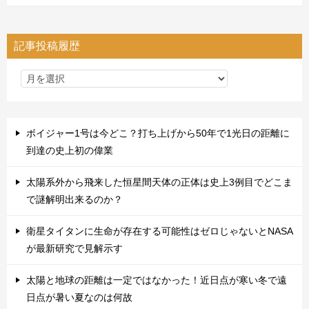
記事投稿履歴
ボイジャー1号は今どこ？打ち上げから50年で1光日の距離に
到達の史上初の偉業
太陽系外から飛来した恒星間天体の正体は史上3例目でどこま
で謎解明出来るのか？
衛星タイタンに生命が存在する可能性はゼロじゃないとNASA
が最新研究で見解示す
太陽と地球の距離は一定ではなかった！近日点が寒い冬で遠
日点が暑い夏なのは何故