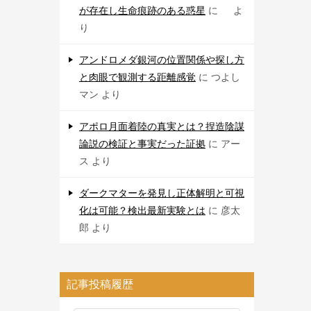
が存在し生命痕跡のある惑星
に
よ
り
アンドロメダ銀河の位置関係や探し方
と肉眼で観測する距離感覚
に
つよし
マン
より
アポロ月面着陸の真実とは？捏造陰謀
論説の検証と事実だった証拠
に
アー
ス
より
ダークマターを発見し正体解明と可視
化は可能？検出最新実験とは
に
彦太
郎
より
記事投稿履歴