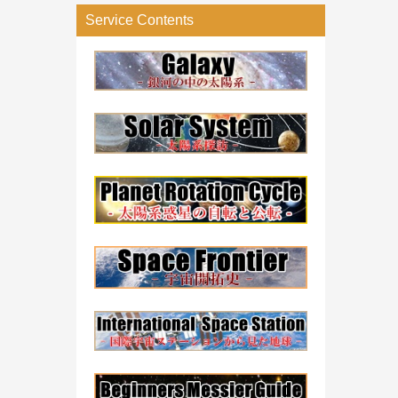
リ
Service Contents
ー
検
索