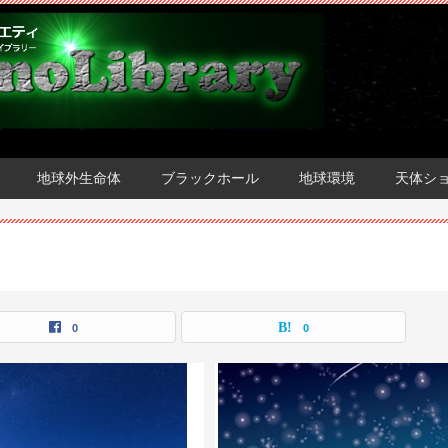
地球外生命体
ブラックホール
地球環境
天体シ
0
0