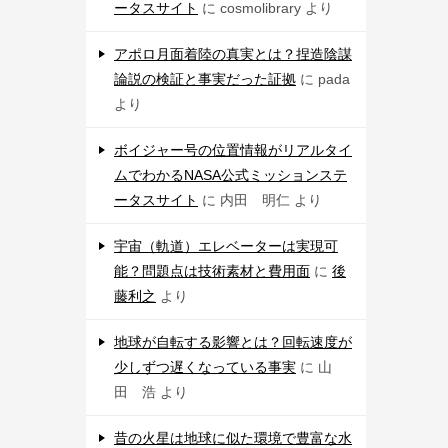
ータスサイト
に
cosmolibrary
より
アポロ月面着陸の真実とは？捏造陰謀
論説の検証と事実だった証拠
に
pada
より
ボイジャー号の位置情報がリアルタイ
ムでわかるNASA公式ミッションステ
ータスサイト
に
内田 明仁
より
宇宙（軌道）エレベーターは実現可
能？問題点は技術素材と費用面
に
後
藤利之
より
地球が自転する影響とは？回転速度が
少しずつ遅くなっている事実
に
山
田 浩
より
昔の火星は地球に似た環境で豊富な水