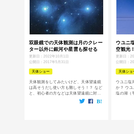
双眼鏡での天体観測は月のクレー
ウユニ
ター以外に銀河や星雲も探せる
空観光
更新日：
2022年10月1日
更新日：
2
公開日：
2017年5月31日
公開日：
2
天体ショー
天体ショ
天体観測をしてみたいけど、天体望遠鏡
ウユニ塩
は高そうだし使い方も難しそう！？ など
か？ ウ
と、初心者の方などは天体望遠鏡に対し
塩の湖（
二の足を踏んでしまいがちなるかも知れ
イトで湖
ませんが、でも大丈夫です！ 天体望遠鏡
思われる
など無くても双眼鏡があれば結構本格的
は天文好
[…]
れる […]