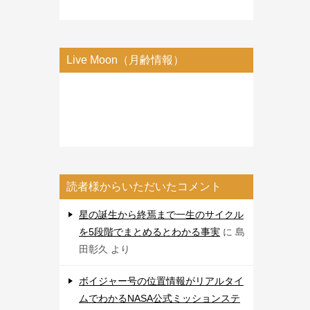
Live Moon（月齢情報）
読者様からいただいたコメント
星の誕生から終焉まで一生のサイクル
を5段階でまとめるとわかる事実
に
島
田彰久
より
ボイジャー号の位置情報がリアルタイ
ムでわかるNASA公式ミッションステ