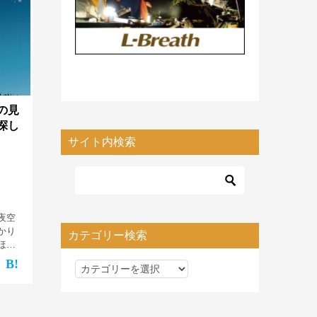
の見
探し
サイト内検索
夜空
かり
カテゴリー検索
ほと
陽の
カ
。 し
、惑
テ
ゴ