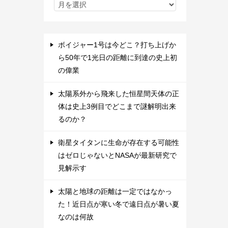
ボイジャー1号は今どこ？打ち上げか
ら50年で1光日の距離に到達の史上初
の偉業
太陽系外から飛来した恒星間天体の正
体は史上3例目でどこまで謎解明出来
るのか？
衛星タイタンに生命が存在する可能性
はゼロじゃないとNASAが最新研究で
見解示す
太陽と地球の距離は一定ではなかっ
た！近日点が寒い冬で遠日点が暑い夏
なのは何故