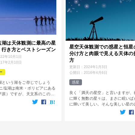
塩湖は天体観測に最高の星
星空天体観測での惑星と恒星
！行き方とベストシーズン
分け方と肉眼で見える天体の
022年10月1日
方
017年2月10日
更新日：
2024年1月3日
ー
公開日：
2016年4月6日
湖という湖をご存じでしょう
惑星
ユニ塩湖は南米・ボリビアにある
良く「満天の星空」と言いますが、
平原）ですが、天文系のこのサ
に輝く無数の星々は、まさに眩いば
を紹介するというのは少し変に
に輝いて美しい。そんな美しい星の
かも知れません。でも、この湖
んどは地球から遥か遠くにあり、太
きなら一度は行ってみたいと憧
ように自ら輝いている恒星たちです
かし、そんな恒星たちの中に紛れて
星 […]