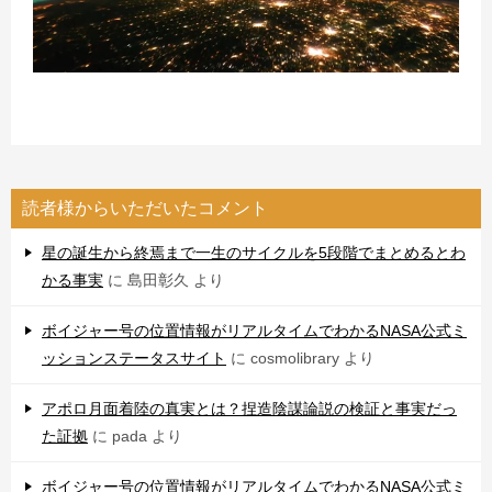
読者様からいただいたコメント
星の誕生から終焉まで一生のサイクルを5段階でまとめるとわ
かる事実
に
島田彰久
より
ボイジャー号の位置情報がリアルタイムでわかるNASA公式ミ
ッションステータスサイト
に
cosmolibrary
より
アポロ月面着陸の真実とは？捏造陰謀論説の検証と事実だっ
た証拠
に
pada
より
ボイジャー号の位置情報がリアルタイムでわかるNASA公式ミ