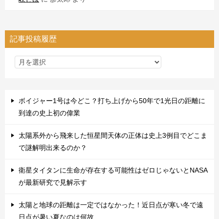
記事投稿履歴
ボイジャー1号は今どこ？打ち上げから50年で1光日の距離に
到達の史上初の偉業
太陽系外から飛来した恒星間天体の正体は史上3例目でどこま
で謎解明出来るのか？
衛星タイタンに生命が存在する可能性はゼロじゃないとNASA
が最新研究で見解示す
太陽と地球の距離は一定ではなかった！近日点が寒い冬で遠
日点が暑い夏なのは何故