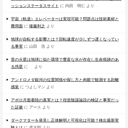
ッションステータスサイト
に
内田 明仁
より
宇宙（軌道）エレベーターは実現可能？問題点は技術素材と
費用面
に
後藤利之
より
地球が自転する影響とは？回転速度が少しずつ遅くなってい
る事実
に
山田 浩
より
昔の火星は地球に似た環境で豊富な水が存在し生命痕跡のあ
る惑星
に
より
アンドロメダ銀河の位置関係や探し方と肉眼で観測する距離
感覚
に
つよしマン
より
アポロ月面着陸の真実とは？捏造陰謀論説の検証と事実だっ
た証拠
に
アース
より
ダークマターを発見し正体解明と可視化は可能？検出最新実
験とは
に
彦太郎
より