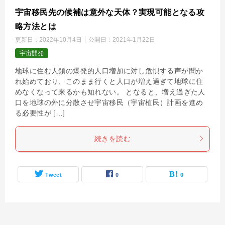
宇宙移民先の候補は意外な天体？実現可能となる攻
略方法とは
更新日：
2022年10月4日
公開日：
2021年1月22日
宇宙開発
地球に住む人類の爆発的人口増加に対し危惧する声が聞か
れ始めており、このまま行くと人口が増え過ぎて地球に住
めなくなって来るかも知れない。 となると、増え過ぎた人
口を地球の外に分散させ宇宙移民（宇宙植民）計画を進め
る必要性が […]
続きを読む
Tweet
0
0