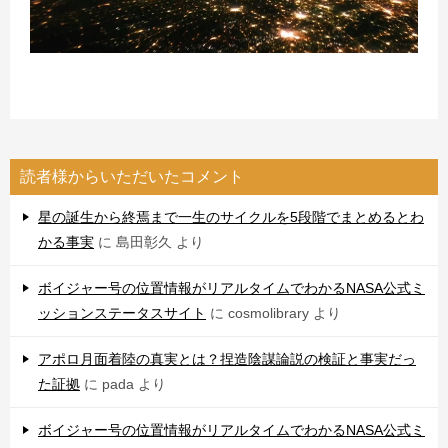
読者様からいただいたコメント
星の誕生から終焉まで一生のサイクルを5段階でまとめるとわ
かる事実
に
島田彰久
より
ボイジャー号の位置情報がリアルタイムでわかるNASA公式ミ
ッションステータスサイト
に
cosmolibrary
より
アポロ月面着陸の真実とは？捏造陰謀論説の検証と事実だっ
た証拠
に
pada
より
ボイジャー号の位置情報がリアルタイムでわかるNASA公式ミ