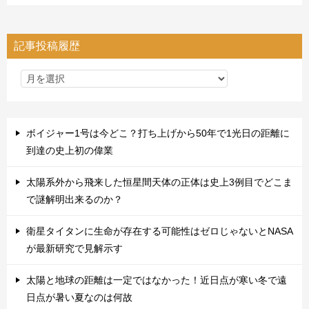
記事投稿履歴
ボイジャー1号は今どこ？打ち上げから50年で1光日の距離に
到達の史上初の偉業
太陽系外から飛来した恒星間天体の正体は史上3例目でどこま
で謎解明出来るのか？
衛星タイタンに生命が存在する可能性はゼロじゃないとNASA
が最新研究で見解示す
太陽と地球の距離は一定ではなかった！近日点が寒い冬で遠
日点が暑い夏なのは何故