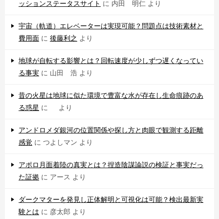
ッションステータスサイト
に
内田 明仁
より
宇宙（軌道）エレベーターは実現可能？問題点は技術素材と
費用面
に
後藤利之
より
地球が自転する影響とは？回転速度が少しずつ遅くなってい
る事実
に
山田 浩
より
昔の火星は地球に似た環境で豊富な水が存在し生命痕跡のあ
る惑星
に
より
アンドロメダ銀河の位置関係や探し方と肉眼で観測する距離
感覚
に
つよしマン
より
アポロ月面着陸の真実とは？捏造陰謀論説の検証と事実だっ
た証拠
に
アース
より
ダークマターを発見し正体解明と可視化は可能？検出最新実
験とは
に
彦太郎
より