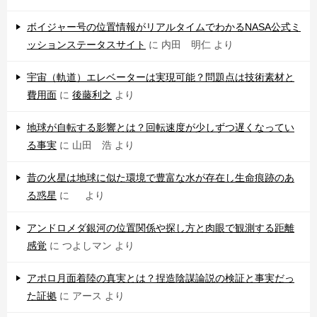
ボイジャー号の位置情報がリアルタイムでわかるNASA公式ミ
ッションステータスサイト
に
内田 明仁
より
宇宙（軌道）エレベーターは実現可能？問題点は技術素材と
費用面
に
後藤利之
より
地球が自転する影響とは？回転速度が少しずつ遅くなってい
る事実
に
山田 浩
より
昔の火星は地球に似た環境で豊富な水が存在し生命痕跡のあ
る惑星
に
より
アンドロメダ銀河の位置関係や探し方と肉眼で観測する距離
感覚
に
つよしマン
より
アポロ月面着陸の真実とは？捏造陰謀論説の検証と事実だっ
た証拠
に
アース
より