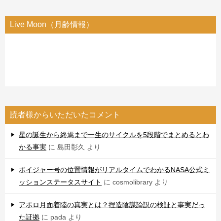
Live Moon（月齢情報）
読者様からいただいたコメント
星の誕生から終焉まで一生のサイクルを5段階でまとめるとわ
かる事実
に
島田彰久
より
ボイジャー号の位置情報がリアルタイムでわかるNASA公式ミ
ッションステータスサイト
に
cosmolibrary
より
アポロ月面着陸の真実とは？捏造陰謀論説の検証と事実だっ
た証拠
に
pada
より