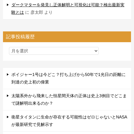
ダークマターを発見し正体解明と可視化は可能？検出最新実
験とは
に
彦太郎
より
記事投稿履歴
ボイジャー1号は今どこ？打ち上げから50年で1光日の距離に
到達の史上初の偉業
太陽系外から飛来した恒星間天体の正体は史上3例目でどこま
で謎解明出来るのか？
衛星タイタンに生命が存在する可能性はゼロじゃないとNASA
が最新研究で見解示す