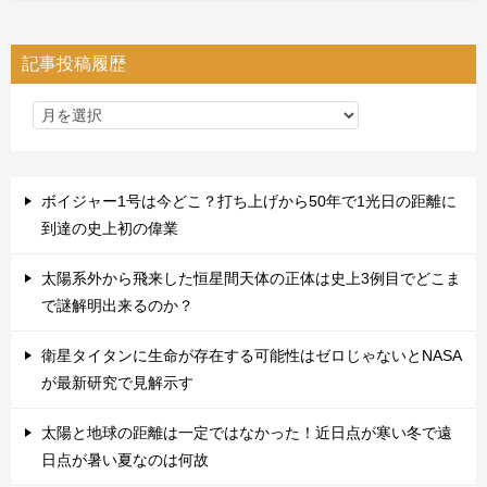
記事投稿履歴
ボイジャー1号は今どこ？打ち上げから50年で1光日の距離に
到達の史上初の偉業
太陽系外から飛来した恒星間天体の正体は史上3例目でどこま
で謎解明出来るのか？
衛星タイタンに生命が存在する可能性はゼロじゃないとNASA
が最新研究で見解示す
太陽と地球の距離は一定ではなかった！近日点が寒い冬で遠
日点が暑い夏なのは何故