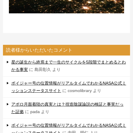
読者様からいただいたコメント
星の誕生から終焉まで一生のサイクルを5段階でまとめるとわ
かる事実
に
島田彰久
より
ボイジャー号の位置情報がリアルタイムでわかるNASA公式ミ
ッションステータスサイト
に
cosmolibrary
より
アポロ月面着陸の真実とは？捏造陰謀論説の検証と事実だっ
た証拠
に
pada
より
ボイジャー号の位置情報がリアルタイムでわかるNASA公式ミ
ッションステータスサイト
に
内田 明仁
より