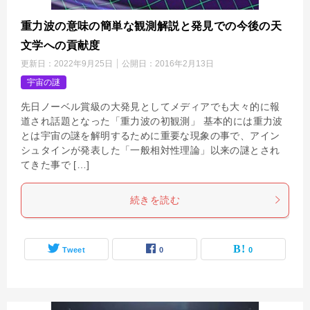
重力波の意味の簡単な観測解説と発見での今後の天
文学への貢献度
更新日：
2022年9月25日
公開日：
2016年2月13日
宇宙の謎
先日ノーベル賞級の大発見としてメディアでも大々的に報
道され話題となった「重力波の初観測」 基本的には重力波
とは宇宙の謎を解明するために重要な現象の事で、アイン
シュタインが発表した「一般相対性理論」以来の謎とされ
てきた事で […]
続きを読む
Tweet
0
0