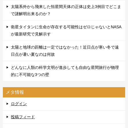
太陽系外から飛来した恒星間天体の正体は史上3例目でどこま
で謎解明出来るのか？
衛星タイタンに生命が存在する可能性はゼロじゃないとNASA
が最新研究で見解示す
太陽と地球の距離は一定ではなかった！近日点が寒い冬で遠
日点が暑い夏なのは何故
どんなに人類の科学文明が進歩しても自由な星間旅行が物理
的に不可能な3つの壁
メタ情報
ログイン
投稿フィード