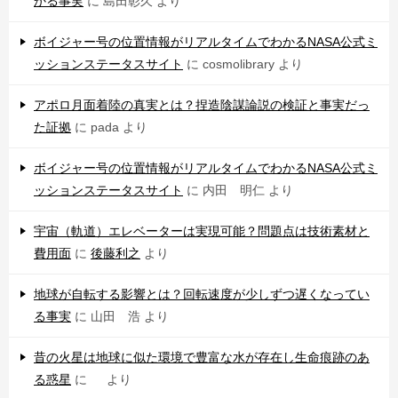
かる事実
に
島田彰久
より
ボイジャー号の位置情報がリアルタイムでわかるNASA公式ミ
ッションステータスサイト
に
cosmolibrary
より
アポロ月面着陸の真実とは？捏造陰謀論説の検証と事実だっ
た証拠
に
pada
より
ボイジャー号の位置情報がリアルタイムでわかるNASA公式ミ
ッションステータスサイト
に
内田 明仁
より
宇宙（軌道）エレベーターは実現可能？問題点は技術素材と
費用面
に
後藤利之
より
地球が自転する影響とは？回転速度が少しずつ遅くなってい
る事実
に
山田 浩
より
昔の火星は地球に似た環境で豊富な水が存在し生命痕跡のあ
る惑星
に
より