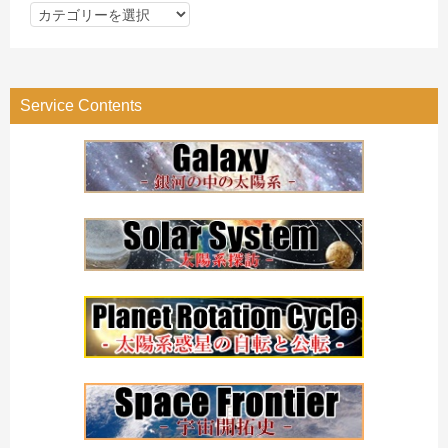
カ
テ
ゴ
リ
Service Contents
ー
検
索