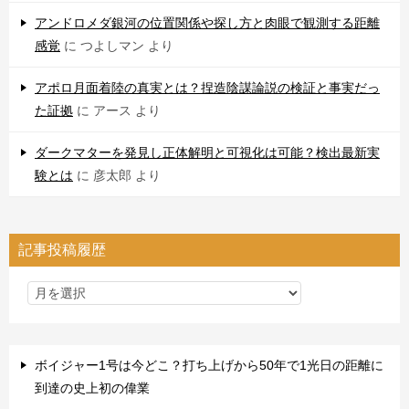
アンドロメダ銀河の位置関係や探し方と肉眼で観測する距離
感覚
に
つよしマン
より
アポロ月面着陸の真実とは？捏造陰謀論説の検証と事実だっ
た証拠
に
アース
より
ダークマターを発見し正体解明と可視化は可能？検出最新実
験とは
に
彦太郎
より
記事投稿履歴
ボイジャー1号は今どこ？打ち上げから50年で1光日の距離に
到達の史上初の偉業