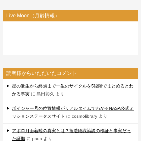
Live Moon（月齢情報）
読者様からいただいたコメント
星の誕生から終焉まで一生のサイクルを5段階でまとめるとわ
かる事実
に
島田彰久
より
ボイジャー号の位置情報がリアルタイムでわかるNASA公式ミ
ッションステータスサイト
に
cosmolibrary
より
アポロ月面着陸の真実とは？捏造陰謀論説の検証と事実だっ
た証拠
に
pada
より