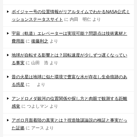
ボイジャー号の位置情報がリアルタイムでわかるNASA公式ミ
ッションステータスサイト
に
内田 明仁
より
宇宙（軌道）エレベーターは実現可能？問題点は技術素材と
費用面
に
後藤利之
より
地球が自転する影響とは？回転速度が少しずつ遅くなってい
る事実
に
山田 浩
より
昔の火星は地球に似た環境で豊富な水が存在し生命痕跡のあ
る惑星
に
より
アンドロメダ銀河の位置関係や探し方と肉眼で観測する距離
感覚
に
つよしマン
より
アポロ月面着陸の真実とは？捏造陰謀論説の検証と事実だっ
た証拠
に
アース
より