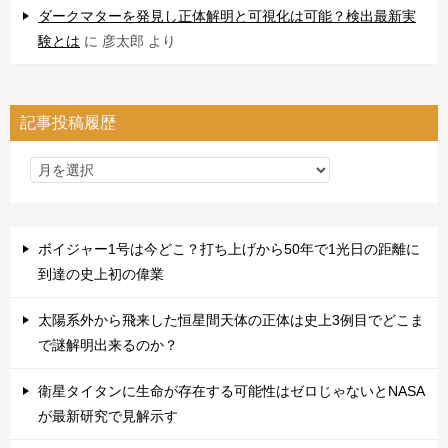
ダークマターを発見し正体解明と可視化は可能？検出最新実
験とは
に
彦太郎
より
記事投稿履歴
ボイジャー1号は今どこ？打ち上げから50年で1光日の距離に
到達の史上初の偉業
太陽系外から飛来した恒星間天体の正体は史上3例目でどこま
で謎解明出来るのか？
衛星タイタンに生命が存在する可能性はゼロじゃないとNASA
が最新研究で見解示す