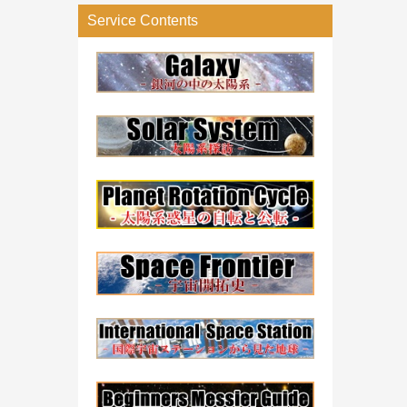
リ
Service Contents
ー
検
索