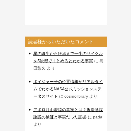
読者様からいただいたコメント
星の誕生から終焉まで一生のサイクル
を5段階でまとめるとわかる事実
に
島
田彰久
より
ボイジャー号の位置情報がリアルタイ
ムでわかるNASA公式ミッションステ
ータスサイト
に
cosmolibrary
より
アポロ月面着陸の真実とは？捏造陰謀
論説の検証と事実だった証拠
に
pada
より