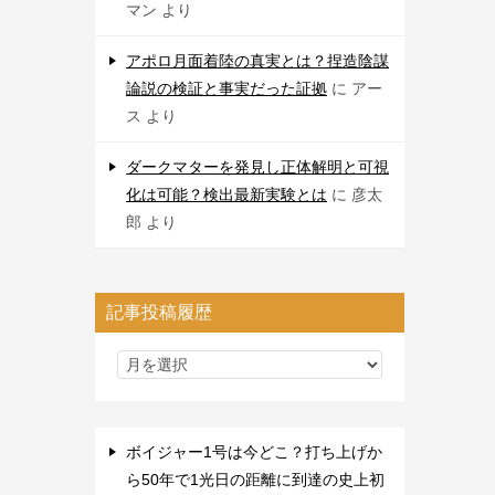
マン
より
アポロ月面着陸の真実とは？捏造陰謀
論説の検証と事実だった証拠
に
アー
ス
より
ダークマターを発見し正体解明と可視
化は可能？検出最新実験とは
に
彦太
郎
より
記事投稿履歴
ボイジャー1号は今どこ？打ち上げか
ら50年で1光日の距離に到達の史上初