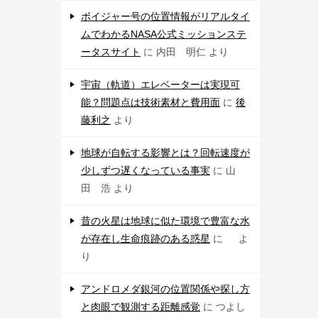
ボイジャー号の位置情報がリアルタイ
ムでわかるNASA公式ミッションステ
ータスサイト
に
内田 明仁
より
宇宙（軌道）エレベーターは実現可
能？問題点は技術素材と費用面
に
後
藤利之
より
地球が自転する影響とは？回転速度が
少しずつ遅くなっている事実
に
山
田 浩
より
昔の火星は地球に似た環境で豊富な水
が存在し生命痕跡のある惑星
に
よ
り
アンドロメダ銀河の位置関係や探し方
と肉眼で観測する距離感覚
に
つよし