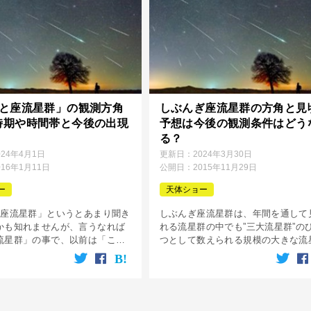
こと座流星群」の観測方角
しぶんぎ座流星群の方角と見
時期や時間帯と今後の出現
予想は今後の観測条件はどう
る？
024年4月1日
更新日：
2024年3月30日
016年1月11日
公開日：
2015年11月29日
ー
天体ショー
と座流星群」というとあまり聞き
しぶんぎ座流星群は、年間を通して
かも知れませんが、言うなれば
れる流星群の中でも”三大流星群”の
流星群」の事で、以前は「こと
つとして数えられる規模の大きな流
」と呼ばれていましたが、国際
です。 この流星群は年のはじめを
合により名称が「4月こと座流星
星群としても知られ、年始の頃に見
っただけです。 そんな「4月
迎え多くの流星を降らせてくれます
[…]