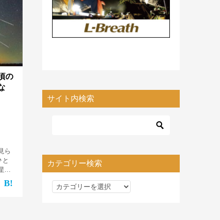
頃の
な
サイト内検索
見ら
ひと
カテゴリー検索
星群
彩る流
カ
頃を
。
テ
ゴ