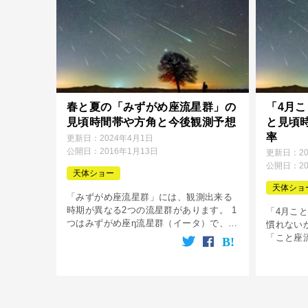
春と夏の「みずがめ座流星群」の
「4月
見頃時間帯や方角と今後観測予想
と見頃
率
更新日：
2024年4月1日
公開日：
2016年1月13日
更新日：
2
公開日：
2
天体ショー
天体ショ
「みずがめ座流星群」には、観測出来る
時期が異なる2つの流星群があります。 1
「4月こ
つはみずがめ座η流星群（イータ）で、毎
慣れない
年5月上旬に観ることは出来る流星群で
「こと座
す。 2つ目はみずがめ座δ流星群（デル
座流星群
タ）こちらは7月下旬の観測となり […]
天文学連
群」とな
[…]