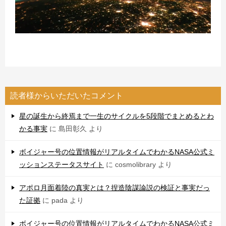
読者様からいただいたコメント
星の誕生から終焉まで一生のサイクルを5段階でまとめるとわ
かる事実
に
島田彰久
より
ボイジャー号の位置情報がリアルタイムでわかるNASA公式ミ
ッションステータスサイト
に
cosmolibrary
より
アポロ月面着陸の真実とは？捏造陰謀論説の検証と事実だっ
た証拠
に
pada
より
ボイジャー号の位置情報がリアルタイムでわかるNASA公式ミ