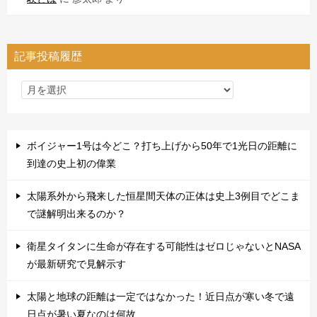
記事投稿履歴
ボイジャー1号は今どこ？打ち上げから50年で1光日の距離に
到達の史上初の偉業
太陽系外から飛来した恒星間天体の正体は史上3例目でどこま
で謎解明出来るのか？
衛星タイタンに生命が存在する可能性はゼロじゃないとNASA
が最新研究で見解示す
太陽と地球の距離は一定ではなかった！近日点が寒い冬で遠
日点が暑い夏なのは何故