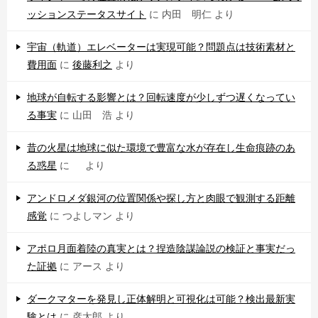
ッションステータスサイト
に
内田 明仁
より
宇宙（軌道）エレベーターは実現可能？問題点は技術素材と
費用面
に
後藤利之
より
地球が自転する影響とは？回転速度が少しずつ遅くなってい
る事実
に
山田 浩
より
昔の火星は地球に似た環境で豊富な水が存在し生命痕跡のあ
る惑星
に
より
アンドロメダ銀河の位置関係や探し方と肉眼で観測する距離
感覚
に
つよしマン
より
アポロ月面着陸の真実とは？捏造陰謀論説の検証と事実だっ
た証拠
に
アース
より
ダークマターを発見し正体解明と可視化は可能？検出最新実
験とは
に
彦太郎
より