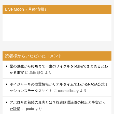
Live Moon（月齢情報）
読者様からいただいたコメント
星の誕生から終焉まで一生のサイクルを5段階でまとめるとわ
かる事実
に
島田彰久
より
ボイジャー号の位置情報がリアルタイムでわかるNASA公式ミ
ッションステータスサイト
に
cosmolibrary
より
アポロ月面着陸の真実とは？捏造陰謀論説の検証と事実だっ
た証拠
に
pada
より