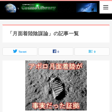
「月面着陸陰謀論」の記事一覧
Tweet
0
0