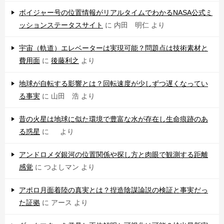
ボイジャー号の位置情報がリアルタイムでわかるNASA公式ミ
ッションステータスサイト
に
内田 明仁
より
宇宙（軌道）エレベーターは実現可能？問題点は技術素材と
費用面
に
後藤利之
より
地球が自転する影響とは？回転速度が少しずつ遅くなってい
る事実
に
山田 浩
より
昔の火星は地球に似た環境で豊富な水が存在し生命痕跡のあ
る惑星
に
より
アンドロメダ銀河の位置関係や探し方と肉眼で観測する距離
感覚
に
つよしマン
より
アポロ月面着陸の真実とは？捏造陰謀論説の検証と事実だっ
た証拠
に
アース
より