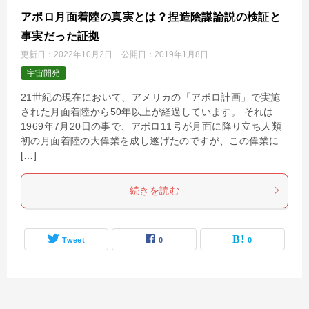
アポロ月面着陸の真実とは？捏造陰謀論説の検証と
事実だった証拠
更新日：
2022年10月2日
公開日：
2019年1月8日
宇宙開発
21世紀の現在において、アメリカの「アポロ計画」で実施
された月面着陸から50年以上が経過しています。 それは
1969年7月20日の事で、アポロ11号が月面に降り立ち人類
初の月面着陸の大偉業を成し遂げたのですが、この偉業に
[…]
続きを読む
Tweet
0
0