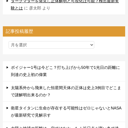
ダークマターを発見し正体解明と可視化は可能？検出最新実
験とは
に
彦太郎
より
記事投稿履歴
ボイジャー1号は今どこ？打ち上げから50年で1光日の距離に
到達の史上初の偉業
太陽系外から飛来した恒星間天体の正体は史上3例目でどこま
で謎解明出来るのか？
衛星タイタンに生命が存在する可能性はゼロじゃないとNASA
が最新研究で見解示す