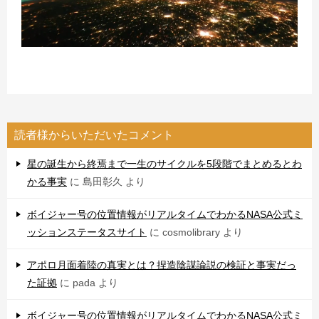
読者様からいただいたコメント
星の誕生から終焉まで一生のサイクルを5段階でまとめるとわ
かる事実
に
島田彰久
より
ボイジャー号の位置情報がリアルタイムでわかるNASA公式ミ
ッションステータスサイト
に
cosmolibrary
より
アポロ月面着陸の真実とは？捏造陰謀論説の検証と事実だっ
た証拠
に
pada
より
ボイジャー号の位置情報がリアルタイムでわかるNASA公式ミ