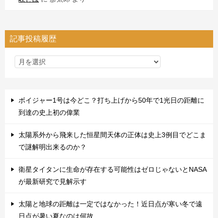
記事投稿履歴
ボイジャー1号は今どこ？打ち上げから50年で1光日の距離に
到達の史上初の偉業
太陽系外から飛来した恒星間天体の正体は史上3例目でどこま
で謎解明出来るのか？
衛星タイタンに生命が存在する可能性はゼロじゃないとNASA
が最新研究で見解示す
太陽と地球の距離は一定ではなかった！近日点が寒い冬で遠
日点が暑い夏なのは何故