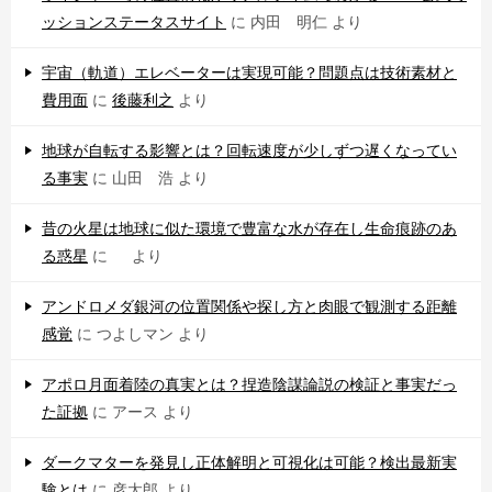
ッションステータスサイト
に
内田 明仁
より
宇宙（軌道）エレベーターは実現可能？問題点は技術素材と
費用面
に
後藤利之
より
地球が自転する影響とは？回転速度が少しずつ遅くなってい
る事実
に
山田 浩
より
昔の火星は地球に似た環境で豊富な水が存在し生命痕跡のあ
る惑星
に
より
アンドロメダ銀河の位置関係や探し方と肉眼で観測する距離
感覚
に
つよしマン
より
アポロ月面着陸の真実とは？捏造陰謀論説の検証と事実だっ
た証拠
に
アース
より
ダークマターを発見し正体解明と可視化は可能？検出最新実
験とは
に
彦太郎
より