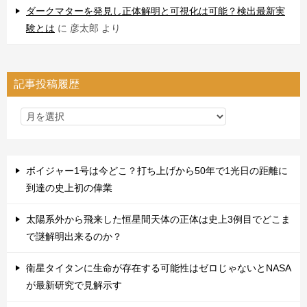
ダークマターを発見し正体解明と可視化は可能？検出最新実
験とは
に
彦太郎
より
記事投稿履歴
ボイジャー1号は今どこ？打ち上げから50年で1光日の距離に
到達の史上初の偉業
太陽系外から飛来した恒星間天体の正体は史上3例目でどこま
で謎解明出来るのか？
衛星タイタンに生命が存在する可能性はゼロじゃないとNASA
が最新研究で見解示す