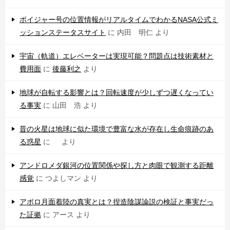
ボイジャー号の位置情報がリアルタイムでわかるNASA公式ミ
ッションステータスサイト
に
内田 明仁
より
宇宙（軌道）エレベーターは実現可能？問題点は技術素材と
費用面
に
後藤利之
より
地球が自転する影響とは？回転速度が少しずつ遅くなってい
る事実
に
山田 浩
より
昔の火星は地球に似た環境で豊富な水が存在し生命痕跡のあ
る惑星
に
より
アンドロメダ銀河の位置関係や探し方と肉眼で観測する距離
感覚
に
つよしマン
より
アポロ月面着陸の真実とは？捏造陰謀論説の検証と事実だっ
た証拠
に
アース
より