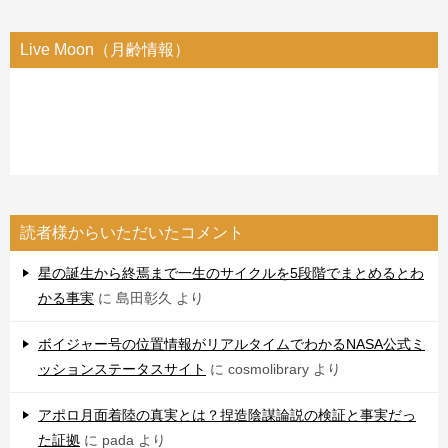
Live Moon（月齢情報）
読者様からいただいたコメント
星の誕生から終焉まで一生のサイクルを5段階でまとめるとわ
かる事実
に
島田彰久
より
ボイジャー号の位置情報がリアルタイムでわかるNASA公式ミ
ッションステータスサイト
に
cosmolibrary
より
アポロ月面着陸の真実とは？捏造陰謀論説の検証と事実だっ
た証拠
に
pada
より