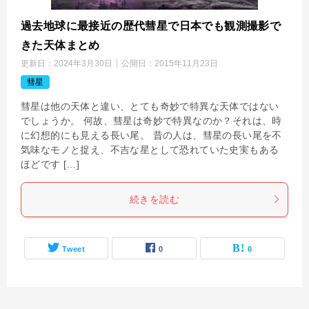
過去地球に最接近の歴代彗星で日本でも観測撮影で
きた天体まとめ
更新日：
2024年3月30日
公開日：
2015年11月23日
彗星
彗星は他の天体と違い、とても奇妙で特異な天体ではない
でしょうか。 何故、彗星は奇妙で特異なのか？それは、時
に幻想的にも見える長い尾。 昔の人は、彗星の長い尾を不
気味なモノと捉え、不吉な星として恐れていた史実もある
ほどです […]
続きを読む
Tweet
0
0