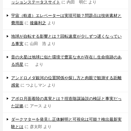
ッションステータスサイト
に
内田 明仁
より
宇宙（軌道）エレベーターは実現可能？問題点は技術素材と
費用面
に
後藤利之
より
地球が自転する影響とは？回転速度が少しずつ遅くなってい
る事実
に
山田 浩
より
昔の火星は地球に似た環境で豊富な水が存在し生命痕跡のあ
る惑星
に
より
アンドロメダ銀河の位置関係や探し方と肉眼で観測する距離
感覚
に
つよしマン
より
アポロ月面着陸の真実とは？捏造陰謀論説の検証と事実だっ
た証拠
に
アース
より
ダークマターを発見し正体解明と可視化は可能？検出最新実
験とは
に
彦太郎
より