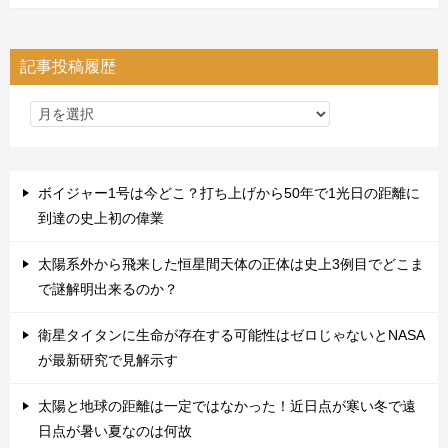
記事投稿履歴
ボイジャー1号は今どこ？打ち上げから50年で1光日の距離に
到達の史上初の偉業
太陽系外から飛来した恒星間天体の正体は史上3例目でどこま
で謎解明出来るのか？
衛星タイタンに生命が存在する可能性はゼロじゃないとNASA
が最新研究で見解示す
太陽と地球の距離は一定ではなかった！近日点が寒い冬で遠
日点が暑い夏なのは何故