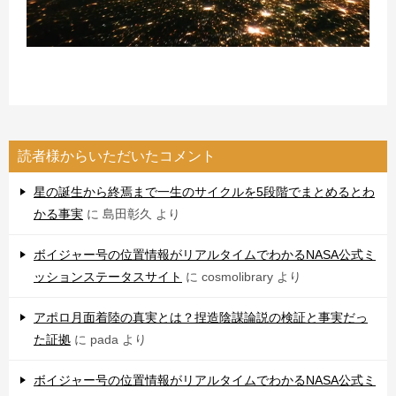
読者様からいただいたコメント
星の誕生から終焉まで一生のサイクルを5段階でまとめるとわ
かる事実
に
島田彰久
より
ボイジャー号の位置情報がリアルタイムでわかるNASA公式ミ
ッションステータスサイト
に
cosmolibrary
より
アポロ月面着陸の真実とは？捏造陰謀論説の検証と事実だっ
た証拠
に
pada
より
ボイジャー号の位置情報がリアルタイムでわかるNASA公式ミ