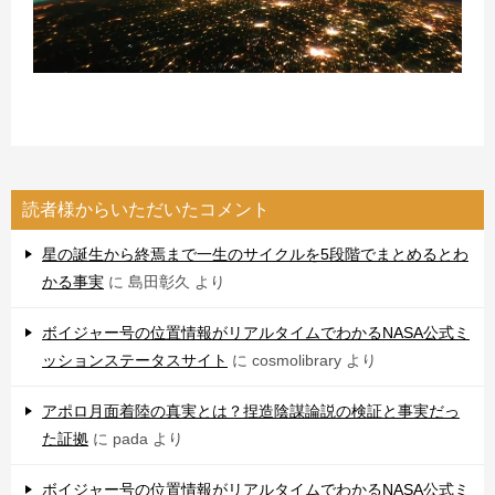
読者様からいただいたコメント
星の誕生から終焉まで一生のサイクルを5段階でまとめるとわ
かる事実
に
島田彰久
より
ボイジャー号の位置情報がリアルタイムでわかるNASA公式ミ
ッションステータスサイト
に
cosmolibrary
より
アポロ月面着陸の真実とは？捏造陰謀論説の検証と事実だっ
た証拠
に
pada
より
ボイジャー号の位置情報がリアルタイムでわかるNASA公式ミ