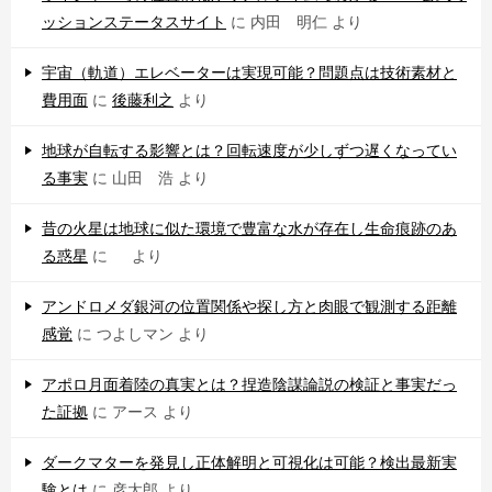
ッションステータスサイト
に
内田 明仁
より
宇宙（軌道）エレベーターは実現可能？問題点は技術素材と
費用面
に
後藤利之
より
地球が自転する影響とは？回転速度が少しずつ遅くなってい
る事実
に
山田 浩
より
昔の火星は地球に似た環境で豊富な水が存在し生命痕跡のあ
る惑星
に
より
アンドロメダ銀河の位置関係や探し方と肉眼で観測する距離
感覚
に
つよしマン
より
アポロ月面着陸の真実とは？捏造陰謀論説の検証と事実だっ
た証拠
に
アース
より
ダークマターを発見し正体解明と可視化は可能？検出最新実
験とは
に
彦太郎
より