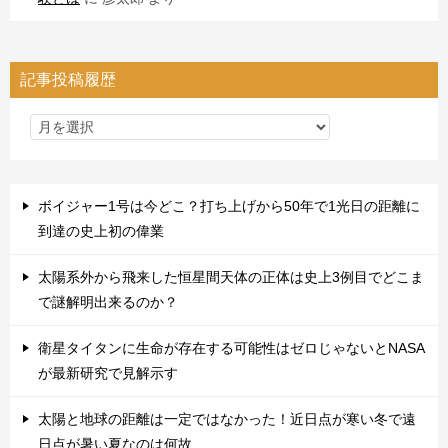
記事投稿履歴
ボイジャー1号は今どこ？打ち上げから50年で1光日の距離に
到達の史上初の偉業
太陽系外から飛来した恒星間天体の正体は史上3例目でどこま
で謎解明出来るのか？
衛星タイタンに生命が存在する可能性はゼロじゃないとNASA
が最新研究で見解示す
太陽と地球の距離は一定ではなかった！近日点が寒い冬で遠
日点が暑い夏なのは何故