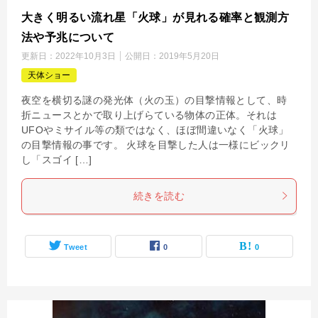
大きく明るい流れ星「火球」が見れる確率と観測方
法や予兆について
更新日：
2022年10月3日
公開日：
2019年5月20日
天体ショー
夜空を横切る謎の発光体（火の玉）の目撃情報として、時
折ニュースとかで取り上げらている物体の正体。それは
UFOやミサイル等の類ではなく、ほぼ間違いなく「火球」
の目撃情報の事です。 火球を目撃した人は一様にビックリ
し「スゴイ […]
続きを読む
Tweet
0
0