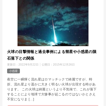
火球の目撃情報と過去事例による彗星や小惑星の隕
石落下との関係
更新日：
2022年9月22日
公開日：
2015年12月26日
小惑星
夜空に一瞬輝く流れ星はロマッチックで綺麗ですが、時
折、流れ星より遥かに大きく明るい火球が出現する時があ
ります。 この火球は綺麗というより不気味で、これが落下
することにより地球で大惨事が起こるのではないかとさえ
不安になりま […]