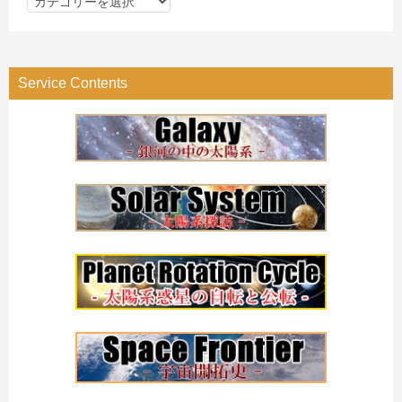
テ
ゴ
リ
Service Contents
ー
検
索