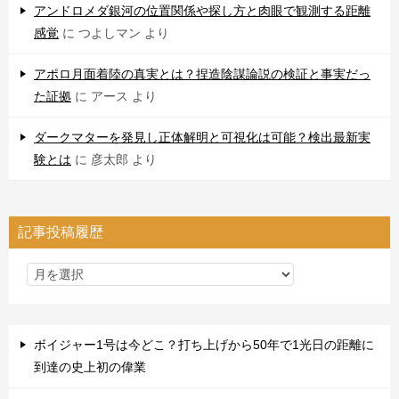
アンドロメダ銀河の位置関係や探し方と肉眼で観測する距離
感覚
に
つよしマン
より
アポロ月面着陸の真実とは？捏造陰謀論説の検証と事実だっ
た証拠
に
アース
より
ダークマターを発見し正体解明と可視化は可能？検出最新実
験とは
に
彦太郎
より
記事投稿履歴
ボイジャー1号は今どこ？打ち上げから50年で1光日の距離に
到達の史上初の偉業