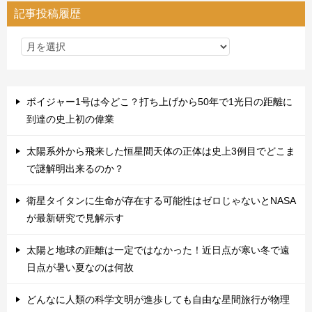
記事投稿履歴
ボイジャー1号は今どこ？打ち上げから50年で1光日の距離に
到達の史上初の偉業
太陽系外から飛来した恒星間天体の正体は史上3例目でどこま
で謎解明出来るのか？
衛星タイタンに生命が存在する可能性はゼロじゃないとNASA
が最新研究で見解示す
太陽と地球の距離は一定ではなかった！近日点が寒い冬で遠
日点が暑い夏なのは何故
どんなに人類の科学文明が進歩しても自由な星間旅行が物理