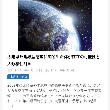
太陽系外地球型惑星に知的生命体が存在の可能性と
人類移住計画
更新日：
2024年1月23日
公開日：
2016年8月24日
地球外生命体
2009年に太陽系外で地球型の惑星を探査するために、アメ
リカ航空宇宙局（NASA）が打ち上げた「ケプラー宇宙望遠
鏡」。 この宇宙望遠鏡は打ち上げ以降大きな働きをしてく
れ、2018年の運用終了までに太陽系外に予想以上の惑星
[…]