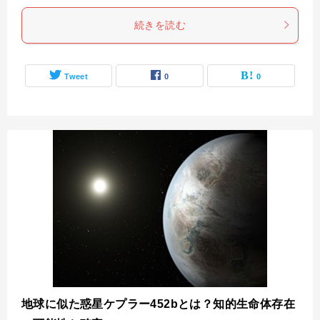
続きを読む
Tweet
0
0
地球に似た惑星ケプラー452bとは？知的生命体存在