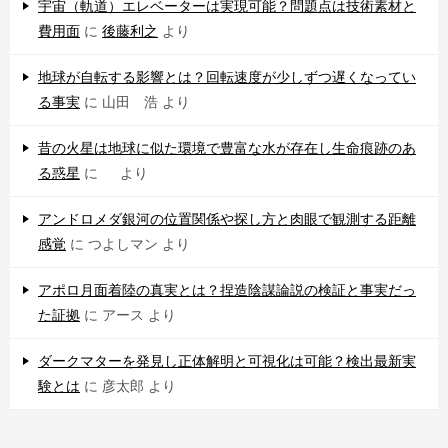
宇宙（軌道）エレベーターは実現可能？問題点は技術素材と
費用面
に
後藤利之
より
地球が自転する影響とは？回転速度が少しずつ遅くなってい
る事実
に
山田 浩
より
昔の火星は地球に似た環境で豊富な水が存在し生命痕跡のあ
る惑星
に
より
アンドロメダ銀河の位置関係や探し方と肉眼で観測する距離
感覚
に
つよしマン
より
アポロ月面着陸の真実とは？捏造陰謀論説の検証と事実だっ
た証拠
に
アース
より
ダークマターを発見し正体解明と可視化は可能？検出最新実
験とは
に
彦太郎
より