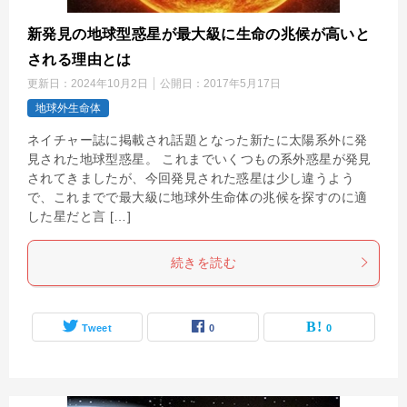
新発見の地球型惑星が最大級に生命の兆候が高いと
される理由とは
更新日：
2024年10月2日
公開日：
2017年5月17日
地球外生命体
ネイチャー誌に掲載され話題となった新たに太陽系外に発
見された地球型惑星。 これまでいくつもの系外惑星が発見
されてきましたが、今回発見された惑星は少し違うよう
で、これまでで最大級に地球外生命体の兆候を探すのに適
した星だと言 […]
続きを読む
Tweet
0
0