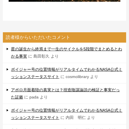
読者様からいただいたコメント
星の誕生から終焉まで一生のサイクルを5段階でまとめるとわ
かる事実
に
島田彰久
より
ボイジャー号の位置情報がリアルタイムでわかるNASA公式ミ
ッションステータスサイト
に
cosmolibrary
より
アポロ月面着陸の真実とは？捏造陰謀論説の検証と事実だっ
た証拠
に
pada
より
ボイジャー号の位置情報がリアルタイムでわかるNASA公式ミ
ッションステータスサイト
に
内田 明仁
より