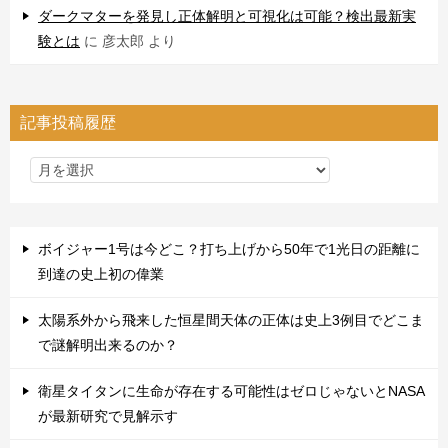
ダークマターを発見し正体解明と可視化は可能？検出最新実
験とは
に
彦太郎
より
記事投稿履歴
ボイジャー1号は今どこ？打ち上げから50年で1光日の距離に
到達の史上初の偉業
太陽系外から飛来した恒星間天体の正体は史上3例目でどこま
で謎解明出来るのか？
衛星タイタンに生命が存在する可能性はゼロじゃないとNASA
が最新研究で見解示す