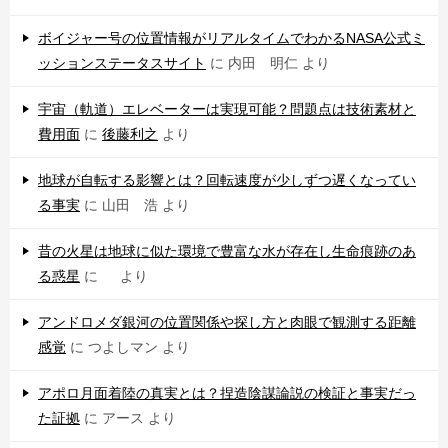
ボイジャー号の位置情報がリアルタイムでわかるNASA公式ミ
ッションステータスサイト
に
内田 明仁
より
宇宙（軌道）エレベーターは実現可能？問題点は技術素材と
費用面
に
後藤利之
より
地球が自転する影響とは？回転速度が少しずつ遅くなってい
る事実
に
山田 浩
より
昔の火星は地球に似た環境で豊富な水が存在し生命痕跡のあ
る惑星
に
より
アンドロメダ銀河の位置関係や探し方と肉眼で観測する距離
感覚
に
つよしマン
より
アポロ月面着陸の真実とは？捏造陰謀論説の検証と事実だっ
た証拠
に
アース
より