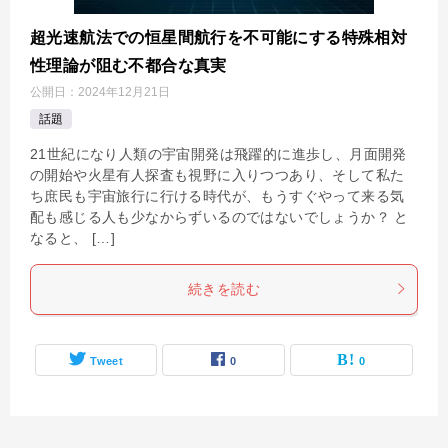
超光速航法での恒星間航行を不可能にする特殊相対
性理論が阻む不都合な真実
公開日：
2024年12月21日
話題
21世紀になり人類の宇宙開発は飛躍的に進歩し、月面開発
の開始や火星有人探査も視野に入りつつあり、そして私た
ち庶民も宇宙旅行に行ける時代が、もうすぐやって来る気
配も感じる人も少なからずいるのではないでしょうか？ と
なると、 […]
続きを読む
Tweet
0
0