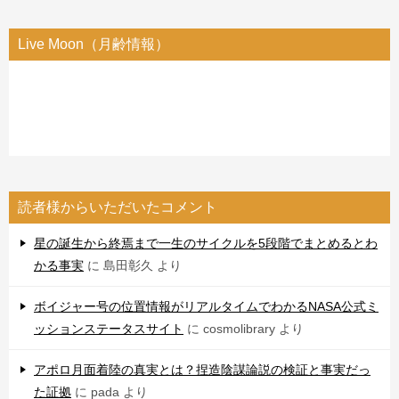
Live Moon（月齢情報）
読者様からいただいたコメント
星の誕生から終焉まで一生のサイクルを5段階でまとめるとわ
かる事実
に
島田彰久
より
ボイジャー号の位置情報がリアルタイムでわかるNASA公式ミ
ッションステータスサイト
に
cosmolibrary
より
アポロ月面着陸の真実とは？捏造陰謀論説の検証と事実だっ
た証拠
に
pada
より