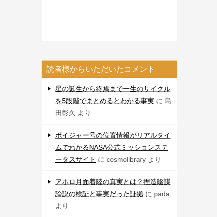
読者様からいただいたコメント
星の誕生から終焉まで一生のサイクル
を5段階でまとめるとわかる事実
に
島
田彰久
より
ボイジャー号の位置情報がリアルタイ
ムでわかるNASA公式ミッションステ
ータスサイト
に
cosmolibrary
より
アポロ月面着陸の真実とは？捏造陰謀
論説の検証と事実だった証拠
に
pada
より