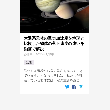
太陽系天体の重力加速度を地球と
比較した物体の落下速度の違いを
動画で解説
公開日：
2024年4月5日
話題
私たちは普段から常に重さを感じて生き
ています。すなわちそれは、私たちが生
活している地球には一定の重さを感じる
重力があるからです。 つまり、重力によ
る重さがかかった物体を落とすと、その
高さに応じてどんどん加速し落下速度も
加 […]