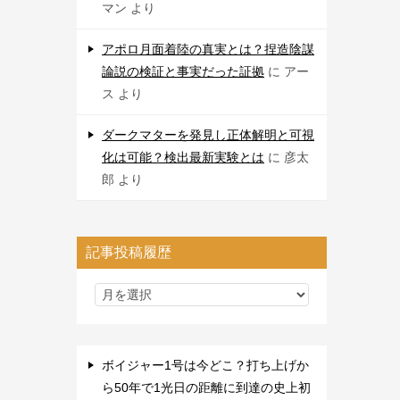
マン
より
アポロ月面着陸の真実とは？捏造陰謀
論説の検証と事実だった証拠
に
アー
ス
より
ダークマターを発見し正体解明と可視
化は可能？検出最新実験とは
に
彦太
郎
より
記事投稿履歴
ボイジャー1号は今どこ？打ち上げか
ら50年で1光日の距離に到達の史上初