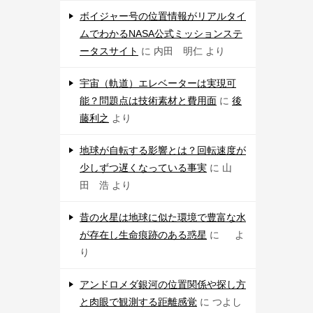
ボイジャー号の位置情報がリアルタイ
ムでわかるNASA公式ミッションステ
ータスサイト
に
内田 明仁
より
宇宙（軌道）エレベーターは実現可
能？問題点は技術素材と費用面
に
後
藤利之
より
地球が自転する影響とは？回転速度が
少しずつ遅くなっている事実
に
山
田 浩
より
昔の火星は地球に似た環境で豊富な水
が存在し生命痕跡のある惑星
に
よ
り
アンドロメダ銀河の位置関係や探し方
と肉眼で観測する距離感覚
に
つよし