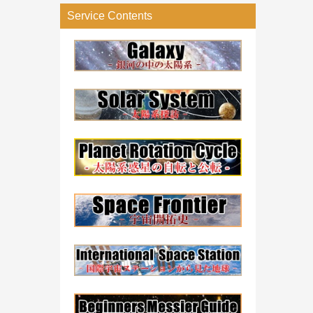
リ
Service Contents
ー
検
索