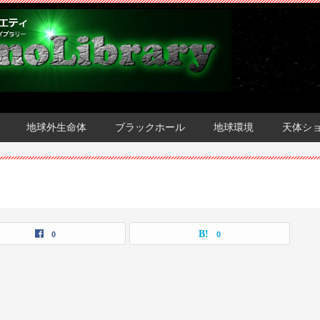
地球外生命体
ブラックホール
地球環境
天体シ
0
0