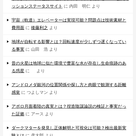
ッションステータスサイト
に
内田 明仁
より
宇宙（軌道）エレベーターは実現可能？問題点は技術素材と
費用面
に
後藤利之
より
地球が自転する影響とは？回転速度が少しずつ遅くなってい
る事実
に
山田 浩
より
昔の火星は地球に似た環境で豊富な水が存在し生命痕跡のあ
る惑星
に
より
アンドロメダ銀河の位置関係や探し方と肉眼で観測する距離
感覚
に
つよしマン
より
アポロ月面着陸の真実とは？捏造陰謀論説の検証と事実だっ
た証拠
に
アース
より
ダークマターを発見し正体解明と可視化は可能？検出最新実
験とは
に
彦太郎
より