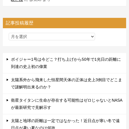
記事投稿履歴
ボイジャー1号は今どこ？打ち上げから50年で1光日の距離に
到達の史上初の偉業
太陽系外から飛来した恒星間天体の正体は史上3例目でどこま
で謎解明出来るのか？
衛星タイタンに生命が存在する可能性はゼロじゃないとNASA
が最新研究で見解示す
太陽と地球の距離は一定ではなかった！近日点が寒い冬で遠
日点が暑い夏なのは何故