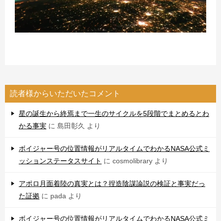
読者様からいただいたコメント
星の誕生から終焉まで一生のサイクルを5段階でまとめるとわ
かる事実
に
島田彰久
より
ボイジャー号の位置情報がリアルタイムでわかるNASA公式ミ
ッションステータスサイト
に
cosmolibrary
より
アポロ月面着陸の真実とは？捏造陰謀論説の検証と事実だっ
た証拠
に
pada
より
ボイジャー号の位置情報がリアルタイムでわかるNASA公式ミ