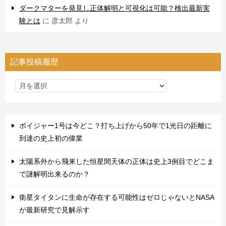
ダークマターを発見し正体解明と可視化は可能？検出最新実
験とは
に
彦太郎
より
記事投稿履歴
ボイジャー1号は今どこ？打ち上げから50年で1光日の距離に
到達の史上初の偉業
太陽系外から飛来した恒星間天体の正体は史上3例目でどこま
で謎解明出来るのか？
衛星タイタンに生命が存在する可能性はゼロじゃないとNASA
が最新研究で見解示す