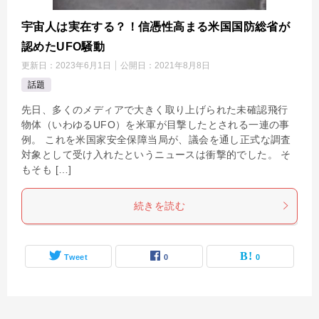
宇宙人は実在する？！信憑性高まる米国国防総省が
認めたUFO騒動
更新日：
2023年6月1日
公開日：
2021年8月8日
話題
先日、多くのメディアで大きく取り上げられた未確認飛行
物体（いわゆるUFO）を米軍が目撃したとされる一連の事
例。 これを米国家安全保障当局が、議会を通し正式な調査
対象として受け入れたというニュースは衝撃的でした。 そ
もそも […]
続きを読む
Tweet
0
0