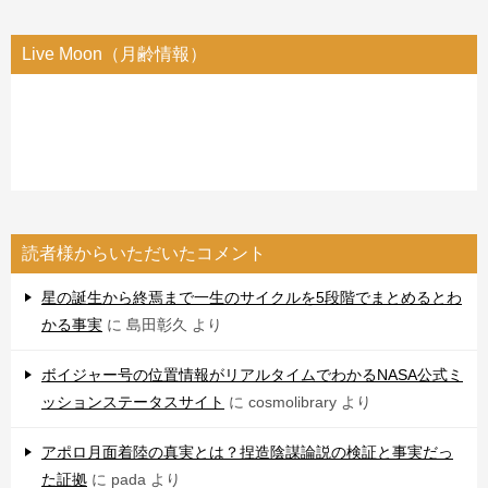
Live Moon（月齢情報）
読者様からいただいたコメント
星の誕生から終焉まで一生のサイクルを5段階でまとめるとわ
かる事実
に
島田彰久
より
ボイジャー号の位置情報がリアルタイムでわかるNASA公式ミ
ッションステータスサイト
に
cosmolibrary
より
アポロ月面着陸の真実とは？捏造陰謀論説の検証と事実だっ
た証拠
に
pada
より