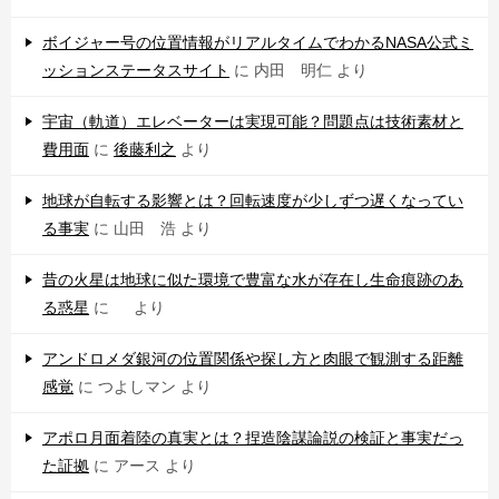
ボイジャー号の位置情報がリアルタイムでわかるNASA公式ミ
ッションステータスサイト
に
内田 明仁
より
宇宙（軌道）エレベーターは実現可能？問題点は技術素材と
費用面
に
後藤利之
より
地球が自転する影響とは？回転速度が少しずつ遅くなってい
る事実
に
山田 浩
より
昔の火星は地球に似た環境で豊富な水が存在し生命痕跡のあ
る惑星
に
より
アンドロメダ銀河の位置関係や探し方と肉眼で観測する距離
感覚
に
つよしマン
より
アポロ月面着陸の真実とは？捏造陰謀論説の検証と事実だっ
た証拠
に
アース
より