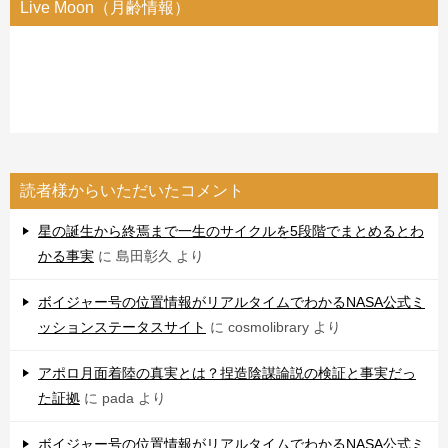
Live Moon（月齢情報）
読者様からいただいたコメント
星の誕生から終焉まで一生のサイクルを5段階でまとめるとわ
かる事実
に
島田彰久
より
ボイジャー号の位置情報がリアルタイムでわかるNASA公式ミ
ッションステータスサイト
に
cosmolibrary
より
アポロ月面着陸の真実とは？捏造陰謀論説の検証と事実だっ
た証拠
に
pada
より
ボイジャー号の位置情報がリアルタイムでわかるNASA公式ミ