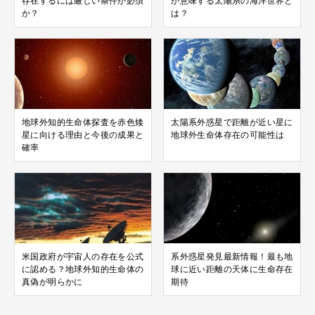
存在するには厳しい条件が必須
が意味する太陽系の海洋世界と
か？
は？
地球外知的生命体探査を赤色矮
太陽系外惑星で距離が近い星に
星に向ける理由と今後の成果と
地球外生命体存在の可能性は
確率
米国政府が宇宙人の存在を公式
系外惑星発見最新情報！最も地
に認める？地球外知的生命体の
球に近い距離の天体に生命存在
真偽が明らかに
期待