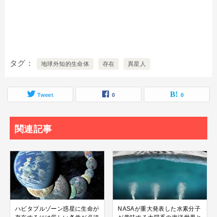
タグ
地球外知的生命体
存在
異星人
Tweet
0
0
関連記事
ハビタブルゾーン惑星に生命が
NASAが重大発表した水素分子