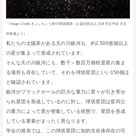
「Image Credit:きょしちょう座47球状星団（公益社団法人 日本天文学会 天文
学辞典より）」
私たちの太陽系がある天の川銀河も、約2,500億個以上
の星が集まって形成されています。
そんな天の川銀河にも、数千～数百万個程度星の集ま
る場所も存在していて、それを球状星団といい150個ほ
ど確認されています。
銀河がブラックホールの巨大な重力に星々が引き寄せ
られ星団を形成しているのに対し、球状星団は星同士
の重力によって星が密集している状態で、星団を形成
している要素がまったく異なります。
学会の発表では、この球状星団に知的生命体存在の可