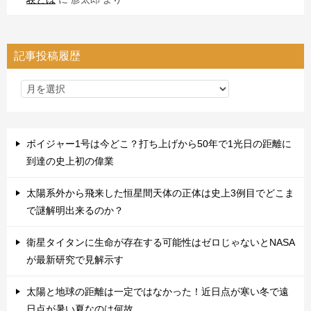
記事投稿履歴
ボイジャー1号は今どこ？打ち上げから50年で1光日の距離に
到達の史上初の偉業
太陽系外から飛来した恒星間天体の正体は史上3例目でどこま
で謎解明出来るのか？
衛星タイタンに生命が存在する可能性はゼロじゃないとNASA
が最新研究で見解示す
太陽と地球の距離は一定ではなかった！近日点が寒い冬で遠
日点が暑い夏なのは何故