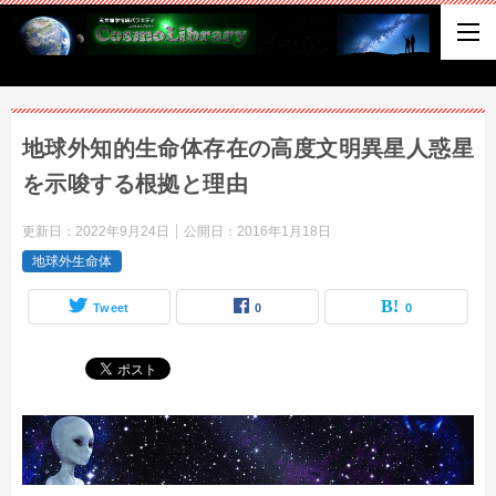
地球外知的生命体存在の高度文明異星人惑星
を示唆する根拠と理由
更新日：
2022年9月24日
公開日：
2016年1月18日
地球外生命体
Tweet
0
0