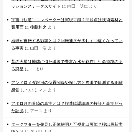
ッションステータスサイト
に
内田 明仁
より
宇宙（軌道）エレベーターは実現可能？問題点は技術素材と
費用面
に
後藤利之
より
地球が自転する影響とは？回転速度が少しずつ遅くなってい
る事実
に
山田 浩
より
昔の火星は地球に似た環境で豊富な水が存在し生命痕跡のあ
る惑星
に
より
アンドロメダ銀河の位置関係や探し方と肉眼で観測する距離
感覚
に
つよしマン
より
アポロ月面着陸の真実とは？捏造陰謀論説の検証と事実だっ
た証拠
に
アース
より
ダークマターを発見し正体解明と可視化は可能？検出最新実
験とは
に
彦太郎
より