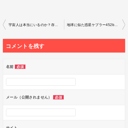
投
宇宙人は本当にいるのか？存在の可能性と根拠を真剣に考えてみた
地球に似た惑星ケプラー452bとは？知的生命体存在の可能性と確率
稿
ナ
コメントを残す
ビ
ゲ
名前
必須
ー
シ
ョ
ン
メール（公開されません）
必須
サイト