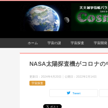
ホーム
宇宙の謎
宇宙探査
宇宙開発
NASA太陽探査機がコロナ
更新日：
2024年4月20日
公開日：
2022年2月14日
宇宙探査
Tweet