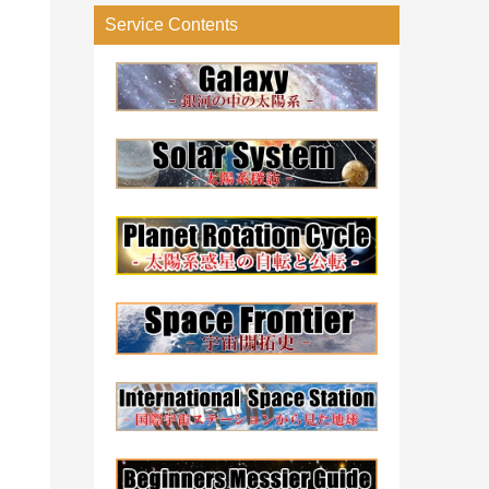
リ
Service Contents
ー
検
索