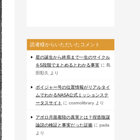
読者様からいただいたコメント
星の誕生から終焉まで一生のサイクル
を5段階でまとめるとわかる事実
に
島
田彰久
より
ボイジャー号の位置情報がリアルタイ
ムでわかるNASA公式ミッションステ
ータスサイト
に
cosmolibrary
より
アポロ月面着陸の真実とは？捏造陰謀
論説の検証と事実だった証拠
に
pada
より