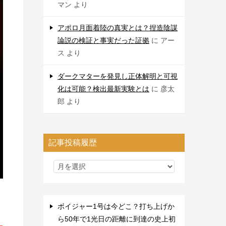
マン
より
アポロ月面着陸の真実とは？捏造陰謀
論説の検証と事実だった証拠
に
アー
ス
より
ダークマターを発見し正体解明と可視
化は可能？検出最新実験とは
に
彦太
郎
より
記事投稿履歴
ボイジャー1号は今どこ？打ち上げか
ら50年で1光日の距離に到達の史上初