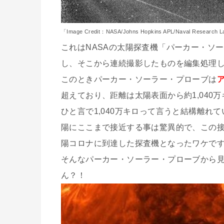
「Image Credit：NASA/Johns Hopkins APL/Naval Research L
これはNASAの太陽探査機「パーカー・ソ
し、そこから連続撮影したものを編集処理
このときパーカー・ソーラー・プローブは
超えており、距離は太陽表面から約1,040
ひと言で1,040万キロって言うと結構離れ
陽にここまで接近する事は驚異的で、この
陽コロナに到達した探査機となったワケで
そんなパーカー・ソーラー・プローブから見
ん？！