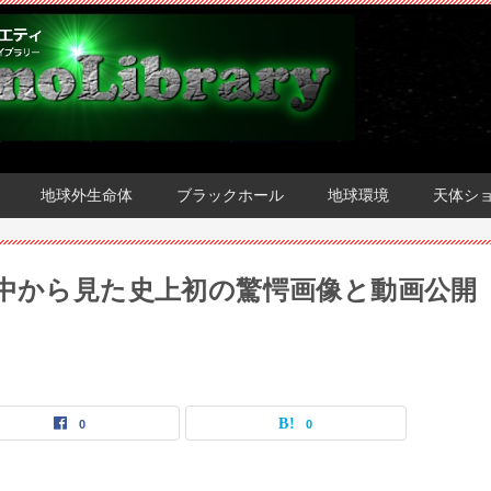
地球外生命体
ブラックホール
地球環境
天体シ
の中から見た史上初の驚愕画像と動画公開
0
0