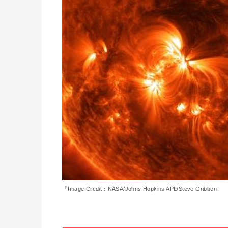
「Image Credit：NASA/Johns Hopkins APL/Steve Gribben」