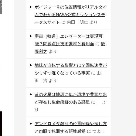
ボイジャー号の位置情報がリアルタイ
ムでわかるNASA公式ミッションステ
ータスサイト
に
内田 明仁
より
宇宙（軌道）エレベーターは実現可
能？問題点は技術素材と費用面
に
後
藤利之
より
地球が自転する影響とは？回転速度が
太
少しずつ遅くなっている事実
に
山
田 浩
より
昔の火星は地球に似た環境で豊富な水
が存在し生命痕跡のある惑星
に
よ
り
アンドロメダ銀河の位置関係や探し方
と肉眼で観測する距離感覚
に
つよし