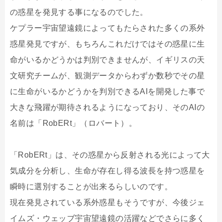
の惑星を発見する事になるのでした。
ケプラー宇宙望遠鏡によってもたらされた多くの系外
惑星発見ですが、もちろんこれだけではその惑星に生
命がいるかどうかは判別できませんが、イギリスの天
文研究チームが、観測データからわずか数秒でその星
に生命がいるかどうかを判別できるAIを開発した事で
大きな飛躍が期待されるようになっており、そのAIの
名前は「RobERt」（ロバート）。
「RobERt」は、その惑星から反射される光によって大
気成分を分析し、生命が存在し得る波長を持つ惑星を
瞬時に選別することが出来るらしいのです。
現在発見されている系外惑星もそうですが、今後ジェ
イムズ・ウェッブ宇宙望遠鏡の活躍などでさらに多く