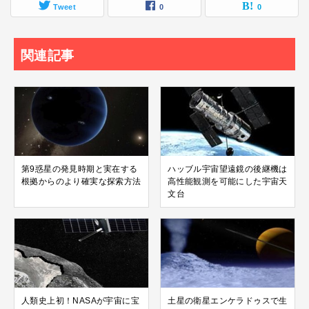
Tweet
0
0
関連記事
第9惑星の発見時期と実在する
ハッブル宇宙望遠鏡の後継機は
根拠からのより確実な探索方法
高性能観測を可能にした宇宙天
文台
人類史上初！NASAが宇宙に宝
土星の衛星エンケラドゥスで生