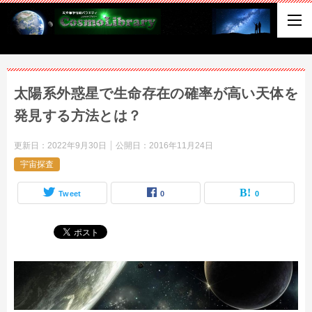
太陽系外惑星で生命存在の確率が高い天体を
発見する方法とは？
更新日：
2022年9月30日
公開日：
2016年11月24日
宇宙探査
Tweet
0
0