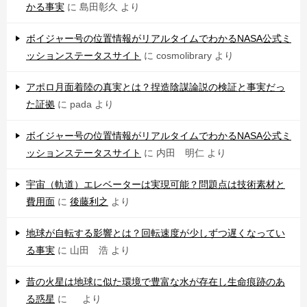
かる事実
に
島田彰久
より
ボイジャー号の位置情報がリアルタイムでわかるNASA公式ミ
ッションステータスサイト
に
cosmolibrary
より
アポロ月面着陸の真実とは？捏造陰謀論説の検証と事実だっ
た証拠
に
pada
より
ボイジャー号の位置情報がリアルタイムでわかるNASA公式ミ
ッションステータスサイト
に
内田 明仁
より
宇宙（軌道）エレベーターは実現可能？問題点は技術素材と
費用面
に
後藤利之
より
地球が自転する影響とは？回転速度が少しずつ遅くなってい
る事実
に
山田 浩
より
昔の火星は地球に似た環境で豊富な水が存在し生命痕跡のあ
る惑星
に
より