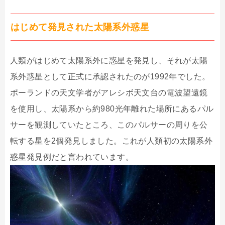
はじめて発見された太陽系外惑星
人類がはじめて太陽系外に惑星を発見し、それが太陽
系外惑星として正式に承認されたのが1992年でした。
ポーランドの天文学者がアレシボ天文台の電波望遠鏡
を使用し、太陽系から約980光年離れた場所にあるパル
サーを観測していたところ、このパルサーの周りを公
転する星を2個発見しました。これが人類初の太陽系外
惑星発見例だと言われています。