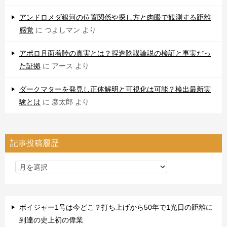
アンドロメダ銀河の位置関係や探し方と肉眼で観測する距離
感覚
に
つよしマン
より
アポロ月面着陸の真実とは？捏造陰謀論説の検証と事実だっ
た証拠
に
アース
より
ダークマターを発見し正体解明と可視化は可能？検出最新実
験とは
に
彦太郎
より
記事投稿履歴
ボイジャー1号は今どこ？打ち上げから50年で1光日の距離に
到達の史上初の偉業