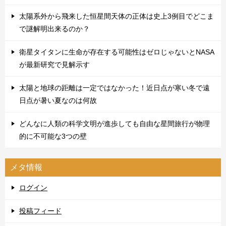
太陽系外から飛来した恒星間天体の正体は史上3例目でどこま
で謎解明出来るのか？
衛星タイタンに生命が存在する可能性はゼロじゃないとNASA
が最新研究で見解示す
太陽と地球の距離は一定ではなかった！近日点が寒い冬で遠
日点が暑い夏なのは何故
どんなに人類の科学文明が進歩しても自由な星間旅行が物理
的に不可能な3つの壁
メタ情報
ログイン
投稿フィード