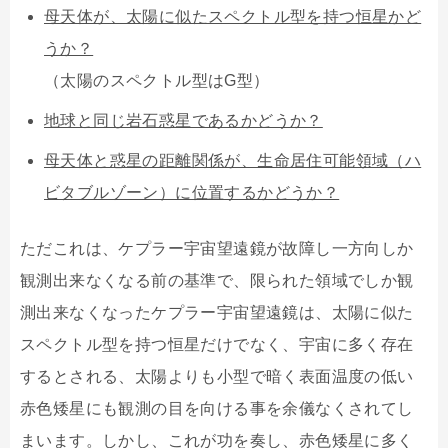
母天体が、太陽に似たスペクトル型を持つ恒星かど
うか？
（太陽のスペクトル型はG型）
地球と同じ岩石惑星であるかどうか？
母天体と惑星の距離関係が、生命居住可能領域（ハ
ビタブルゾーン）に位置するかどうか？
ただこれは、ケプラー宇宙望遠鏡が故障し一方向しか
観測出来なくなる前の基準で、限られた領域でしか観
測出来なくなったケプラー宇宙望遠鏡は、太陽に似た
スペクトル型を持つ恒星だけでなく、宇宙に多く存在
するとされる、太陽よりも小型で暗く表面温度の低い
赤色矮星にも観測の目を向ける事を余儀なくされてし
まいます。しかし、これが功を奏し、赤色矮星に多く