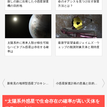
探しの旅に出発した小惑星探査
命のオアシスを見つけ出す探査
機の目的地
方法とは？
太陽系外に将来人類が移住可能
最新宇宙望遠鏡ジェイムズ・ウ
なハビタブル惑星は存在する確
ェッブの観測対象天体と期待度
率は
投
新発見の地球型惑星プロキシマbが水の星でも生命の可能性皆無？
小惑星探査計画の意義と目的は太陽系起源と宇宙開発の資源調査
稿
ナ
“太陽系外惑星で生命存在の確率が高い天体を
ビ