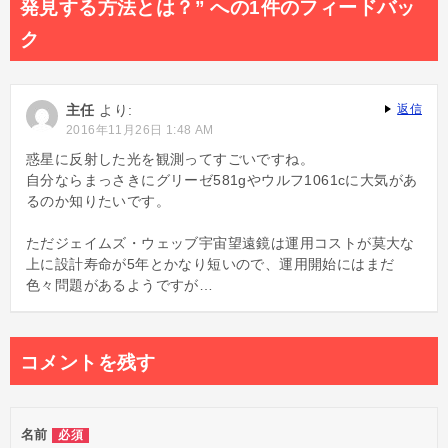
発見する方法とは？” への1件のフィードバッ
ゲ
ク
ー
シ
主任
より:
返信
ョ
2016年11月26日 1:48 AM
ン
惑星に反射した光を観測ってすごいですね。
自分ならまっさきにグリーゼ581gやウルフ1061cに大気があ
るのか知りたいです。
ただジェイムズ・ウェッブ宇宙望遠鏡は運用コストが莫大な
上に設計寿命が5年とかなり短いので、運用開始にはまだ
色々問題があるようですが…
コメントを残す
名前
必須