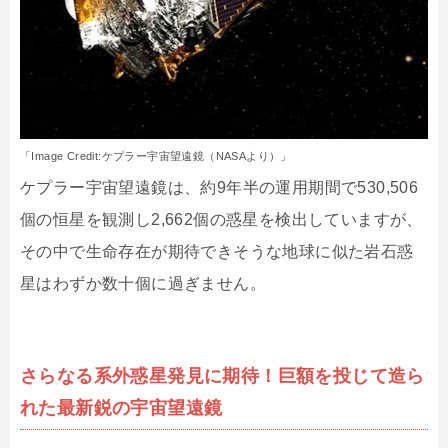
「Image Credit:ケプラー宇宙望遠鏡（NASAより）」
ケプラー宇宙望遠鏡は、約9年半の運用期間で530,506
個の恒星を観測し2,662個の惑星を検出していますが、
その中で生命存在が期待できそうな地球に似た岩石惑
星はわずか数十個に過ぎません。
さらなる系外惑星発見に期待！巨額を投じて造ら
れた最新鋭の宇宙望遠鏡