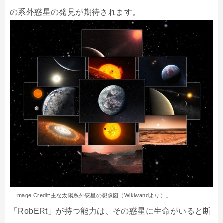
の系外惑星の発見が期待されます。
「Image Credit:主な太陽系外惑星の想像図（Wikiwandより）」
「RobERt」が持つ能力は、その惑星に生命がいると断