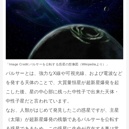
「Image Credit:パルサーを公転する惑星の想像図（Wikipediaより）」
パルサーとは、強力なX線や可視光線、および電波など
を発する天体のことで、大質量恒星が超新星爆発を起
こした後、星の中心部に残った中性子で出来た天体・
中性子星だと言われています。
なお、人類がはじめて発見したこの惑星ですが、主星
（太陽）が超新星爆発の残骸であるパルサーを公転す
る惑星であるため、この惑星に生命が存在する事は常