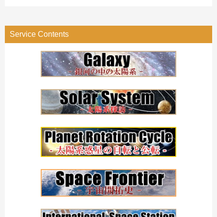
テ
ゴ
リ
Service Contents
ー
検
索