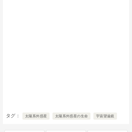
タグ
太陽系外惑星
太陽系外惑星の生命
宇宙望遠鏡