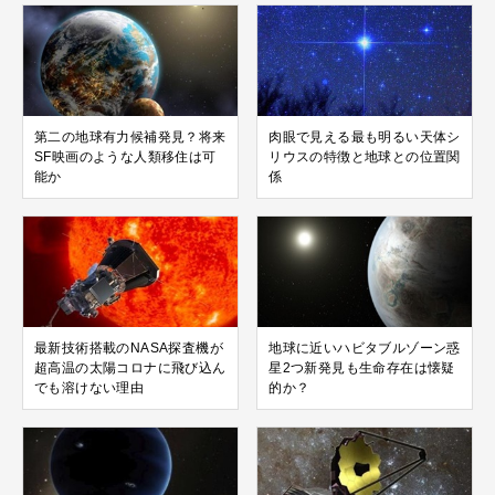
第二の地球有力候補発見？将来
肉眼で見える最も明るい天体シ
SF映画のような人類移住は可
リウスの特徴と地球との位置関
能か
係
最新技術搭載のNASA探査機が
地球に近いハビタブルゾーン惑
超高温の太陽コロナに飛び込ん
星2つ新発見も生命存在は懐疑
でも溶けない理由
的か？