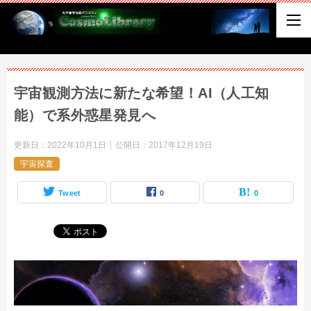
宇宙観測方法に新たな希望！AI（人工知
能）で系外惑星発見へ
更新日：
2022年10月1日
公開日：
2017年12月19日
宇宙探査
Tweet
0
0