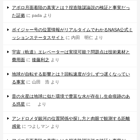
アポロ月面着陸の真実とは？捏造陰謀論説の検証と事実だっ
た証拠
に
pada
より
ボイジャー号の位置情報がリアルタイムでわかるNASA公式ミ
ッションステータスサイト
に
内田 明仁
より
宇宙（軌道）エレベーターは実現可能？問題点は技術素材と
費用面
に
後藤利之
より
地球が自転する影響とは？回転速度が少しずつ遅くなってい
る事実
に
山田 浩
より
昔の火星は地球に似た環境で豊富な水が存在し生命痕跡のあ
る惑星
に
より
アンドロメダ銀河の位置関係や探し方と肉眼で観測する距離
感覚
に
つよしマン
より