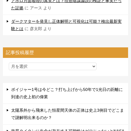
アポロ月面着陸の真実とは？捏造陰謀論説の検証と事実だっ
た証拠
に
アース
より
ダークマターを発見し正体解明と可視化は可能？検出最新実
験とは
に
彦太郎
より
記事投稿履歴
ボイジャー1号は今どこ？打ち上げから50年で1光日の距離に
到達の史上初の偉業
太陽系外から飛来した恒星間天体の正体は史上3例目でどこま
で謎解明出来るのか？
衛星タイタンに生命が存在する可能性はゼロじゃないとNASA