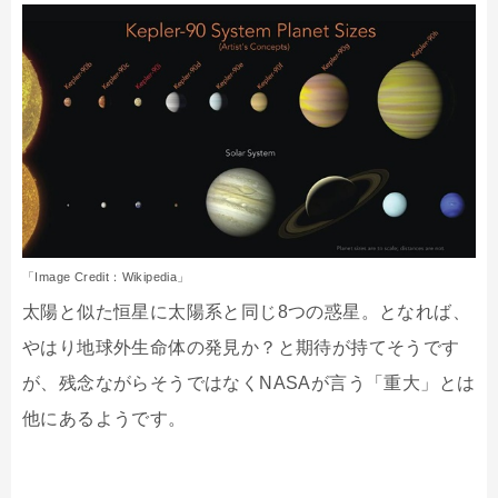
「Image Credit：Wikipedia」
太陽と似た恒星に太陽系と同じ8つの惑星。となれば、
やはり地球外生命体の発見か？と期待が持てそうです
が、残念ながらそうではなくNASAが言う「重大」とは
他にあるようです。