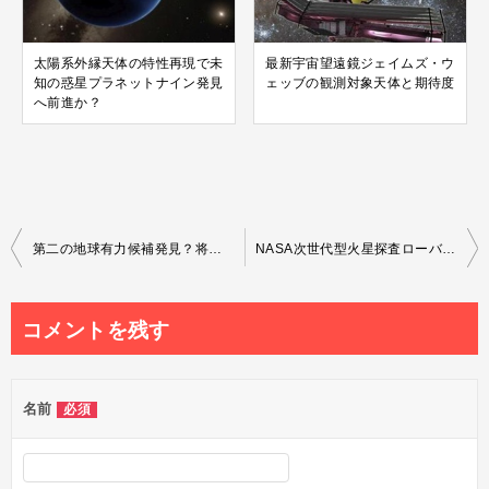
太陽系外縁天体の特性再現で未
最新宇宙望遠鏡ジェイムズ・ウ
知の惑星プラネットナイン発見
ェッブの観測対象天体と期待度
へ前進か？
投
第二の地球有力候補発見？将来SF映画のような人類移住は可能か
NASA次世代型火星探査ローバー「マーズ2020」の性能と任務
稿
ナ
コメントを残す
ビ
ゲ
名前
必須
ー
シ