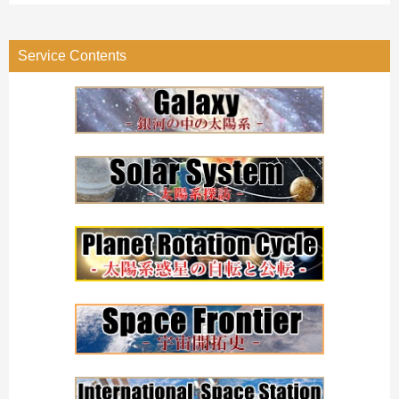
ゴ
リ
Service Contents
ー
検
索