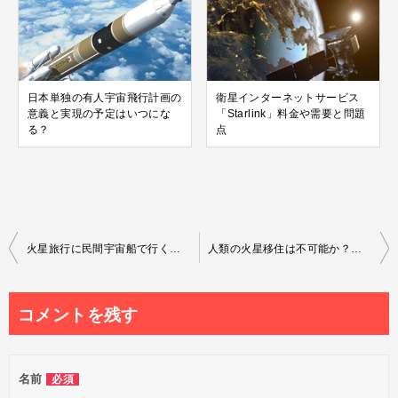
日本単独の有人宇宙飛行計画の
衛星インターネットサービス
意義と実現の予定はいつにな
「Starlink」料金や需要と問題
る？
点
投
火星旅行に民間宇宙船で行く日数や費用と問題点や危険性
人類の火星移住は不可能か？地球とは違い過ぎる過酷な居住環境
稿
ナ
コメントを残す
ビ
ゲ
名前
必須
ー