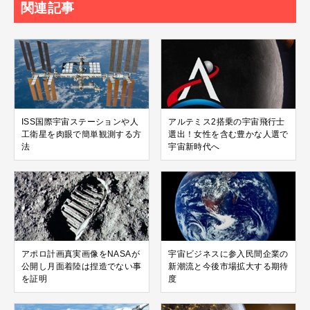
関連記事
ISS国際宇宙ステーションや人
アルテミス2搭乗の宇宙飛行士
工衛星を肉眼で簡単観測する方
選出！女性を含む豊かな人選で
法
宇宙新時代へ
アポロ計画真実画像をNASAが
宇宙ビジネスに参入民間企業の
公開し月面着陸は捏造でない事
新潮流と今後市場拡大する期待
を証明
度