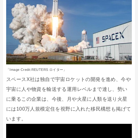
「Image Credit:REUTERS ロイター」
スペースX社は独自で宇宙ロケットの開発を進め、今や
宇宙に人や物資を輸送する運用レベルまで達し、勢い
に乗るこの企業は、今後、月や火星に人類を送り火星
には100万人規模定住を視野に入れた移民構想も掲げて
います。