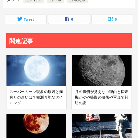
Tweet
0
0
関連記事
スーパームーン現象の原因と満
月の裏側が見えない理由と探査
月との違いは？観測可能なタイ
機かぐや撮影の映像や写真で判
ミング
明の謎