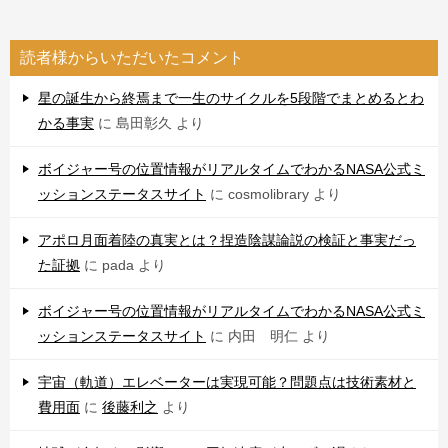
読者様からいただいたコメント
星の誕生から終焉まで一生のサイクルを5段階でまとめるとわ
かる事実
に
島田彰久
より
ボイジャー号の位置情報がリアルタイムでわかるNASA公式ミ
ッションステータスサイト
に
cosmolibrary
より
アポロ月面着陸の真実とは？捏造陰謀論説の検証と事実だっ
た証拠
に
pada
より
ボイジャー号の位置情報がリアルタイムでわかるNASA公式ミ
ッションステータスサイト
に
内田 明仁
より
宇宙（軌道）エレベーターは実現可能？問題点は技術素材と
費用面
に
後藤利之
より