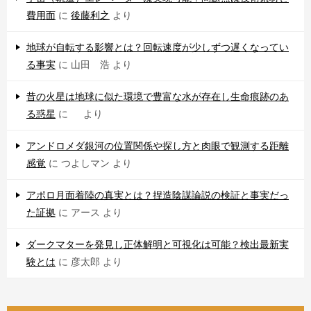
費用面
に
後藤利之
より
地球が自転する影響とは？回転速度が少しずつ遅くなってい
る事実
に
山田 浩
より
昔の火星は地球に似た環境で豊富な水が存在し生命痕跡のあ
る惑星
に
より
アンドロメダ銀河の位置関係や探し方と肉眼で観測する距離
感覚
に
つよしマン
より
アポロ月面着陸の真実とは？捏造陰謀論説の検証と事実だっ
た証拠
に
アース
より
ダークマターを発見し正体解明と可視化は可能？検出最新実
験とは
に
彦太郎
より