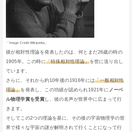
「Image Credit:Wikipedia」
彼が相対性理論を発表したのは、何とまだ26歳の時の
1905年。この時に
「特殊相対性理論」
を世に送り出し
ています。
さらに、それから約10年後の1916年には
「一般相対性
理論」
を発表し、この功績が認められ1921年に
ノーベ
ル物理学賞を受賞
し、彼の名声が世界中に広まって行
きます。
そしてこの2つの理論を基に、その後の宇宙物理学の世
界で様々な宇宙の謎が解明されて行くことになって行