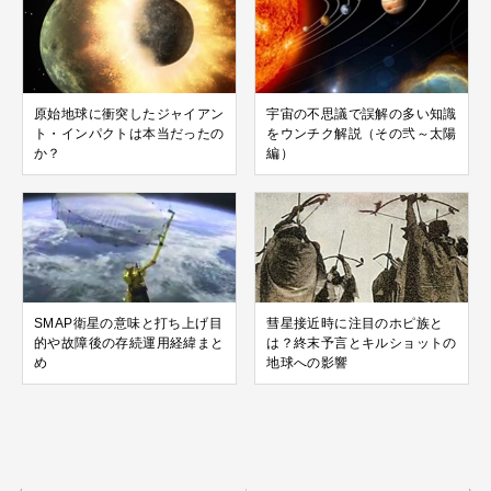
原始地球に衝突したジャイアン
宇宙の不思議で誤解の多い知識
ト・インパクトは本当だったの
をウンチク解説（その弐～太陽
か？
編）
SMAP衛星の意味と打ち上げ目
彗星接近時に注目のホピ族と
的や故障後の存続運用経緯まと
は？終末予言とキルショットの
め
地球への影響