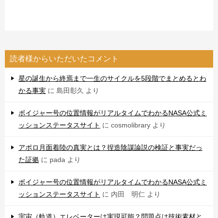
読者様からいただいたコメント
星の誕生から終焉まで一生のサイクルを5段階でまとめるとわ
かる事実
に
島田彰久
より
ボイジャー号の位置情報がリアルタイムでわかるNASA公式ミ
ッションステータスサイト
に
cosmolibrary
より
アポロ月面着陸の真実とは？捏造陰謀論説の検証と事実だっ
た証拠
に
pada
より
ボイジャー号の位置情報がリアルタイムでわかるNASA公式ミ
ッションステータスサイト
に
内田 明仁
より
宇宙（軌道）エレベーターは実現可能？問題点は技術素材と