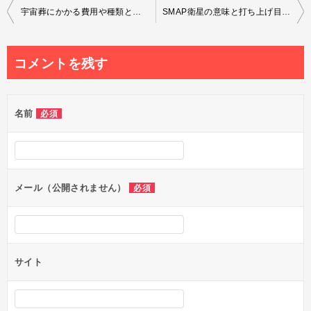
投
宇宙葬にかかる費用や種類と葬儀ビジネスとして今後の需要と問題点
SMAP衛星の意味と打ち上げ目的や故障後の存続運用経緯まとめ
稿
ナ
コメントを残す
ビ
ゲ
名前
必須
ー
シ
ョ
ン
メール（公開されません）
必須
サイト