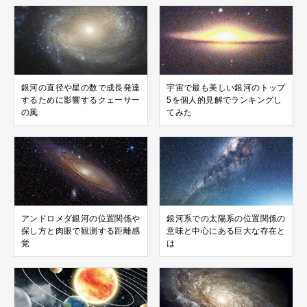
銀河の直径や星の数で成長発達
宇宙で最も美しい銀河のトップ
するために影響するクェーサー
5を個人的見解でランキングし
の風
てみた
アンドロメダ銀河の位置関係や
銀河系での太陽系の位置関係の
探し方と肉眼で観測する距離感
意味と中心にある巨大な存在と
覚
は