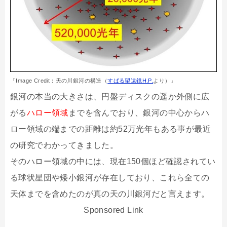
「Image Credit：天の川銀河の構造（
すばる望遠鏡H.P.
より）」
銀河の本当の大きさは、円盤ディスクの遥か外側に広
がる
ハロー領域
までを含んでおり、銀河の中心からハ
ロー領域の端までの距離は約52万光年もある事が最近
の研究でわかってきました。
そのハロー領域の中には、現在150個ほど確認されてい
る球状星団や矮小銀河が存在しており、これら全ての
天体までを含めたのが真の天の川銀河だと言えます。
Sponsored Link