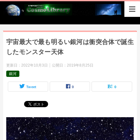
宇宙最大で最も明るい銀河は衝突合体で誕生
したモンスター天体
更新日：
2022年10月3日
公開日：
2019年8月25日
銀河
Tweet
0
0