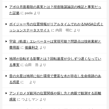
アポロ月面着陸の真実とは？捏造陰謀論説の検証と事実だっ
た証拠
に
pada
より
ボイジャー号の位置情報がリアルタイムでわかるNASA公式ミ
ッションステータスサイト
に
内田 明仁
より
宇宙（軌道）エレベーターは実現可能？問題点は技術素材と
費用面
に
後藤利之
より
地球が自転する影響とは？回転速度が少しずつ遅くなってい
る事実
に
山田 浩
より
昔の火星は地球に似た環境で豊富な水が存在し生命痕跡のあ
る惑星
に
より
アンドロメダ銀河の位置関係や探し方と肉眼で観測する距離
感覚
に
つよしマン
より