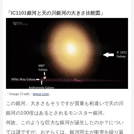
「IC1101銀河と天の川銀河の大きさ比較図」
「Image Credit：
imgur.com
」
この銀河、大きさもそうですが質量も桁違いで天の川
銀河の100倍はあるとされるモンスター銀河。
何故、このような巨大な銀河が誕生したのか？につい
ては謎ですが、おそらくは、銀河同士が衝突を繰り返