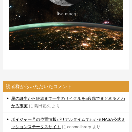
読者様からいただいたコメント
星の誕生から終焉まで一生のサイクルを5段階でまとめるとわ
かる事実
に
島田彰久
より
ボイジャー号の位置情報がリアルタイムでわかるNASA公式ミ
ッションステータスサイト
に
cosmolibrary
より