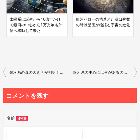
太陽系は誕生から46億年かけ
銀河ハローの構造と起源は複数
て銀河の中心から1万光年も外
の球状星団が物語る宇宙の進化
側へ移動して来た
投
銀河系の真の大きさが判明！天の川の境界線は想像を超えた果て
銀河系の中心には何があるのか？明るい原因と星の密度の因果関係
稿
ナ
コメントを残す
ビ
ゲ
名前
必須
ー
シ