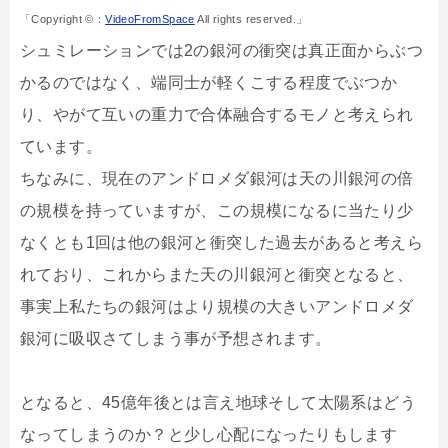
「Copyright ©：
VideoFromSpace
All rights reserved.」
シュミレーションでは2の銀河の衝突は真正面からぶつ
かるのではなく、端同士が軽くこする程度でぶつか
り、やがて互いの重力で合体融合するモノと考えられ
ています。
ちなみに、現在のアンドロメダ銀河は天の川銀河の倍
の規模を持っていますが、この規模になるに当たり少
なくとも1回は他の銀河と衝突した過去があると考えら
れており、これからまた天の川銀河と衝突となると、
事実上私たちの銀河はより規模の大きいアンドロメダ
銀河に吸収さてしまう事が予想されます。
となると、45億年後とは言え地球そして太陽系はどう
なってしまうのか？と少し心配になったりもします