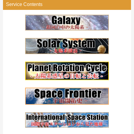
Service Contents
ー
検
索