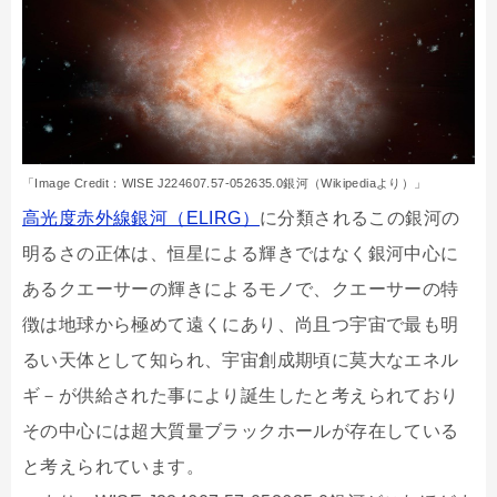
「Image Credit：WISE J224607.57-052635.0銀河（Wikipediaより）」
高光度赤外線銀河（ELIRG）
に分類されるこの銀河の
明るさの正体は、恒星による輝きではなく銀河中心に
あるクエーサーの輝きによるモノで、クエーサーの特
徴は地球から極めて遠くにあり、尚且つ宇宙で最も明
るい天体として知られ、宇宙創成期頃に莫大なエネル
ギ－が供給された事により誕生したと考えられており
その中心には超大質量ブラックホールが存在している
と考えられています。