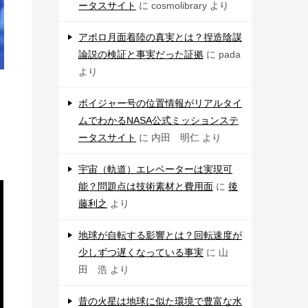
ータスサイト
に
cosmolibrary
より
アポロ月面着陸の真実とは？捏造陰謀
論説の検証と事実だった証拠
に
pada
より
ボイジャー号の位置情報がリアルタイ
ムでわかるNASA公式ミッションステ
ータスサイト
に
内田 明仁
より
宇宙（軌道）エレベーターは実現可
能？問題点は技術素材と費用面
に
後
藤利之
より
地球が自転する影響とは？回転速度が
少しずつ遅くなっている事実
に
山
田 浩
より
昔の火星は地球に似た環境で豊富な水