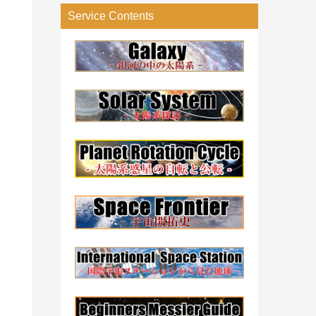
リ
Service Contents
ー
検
索