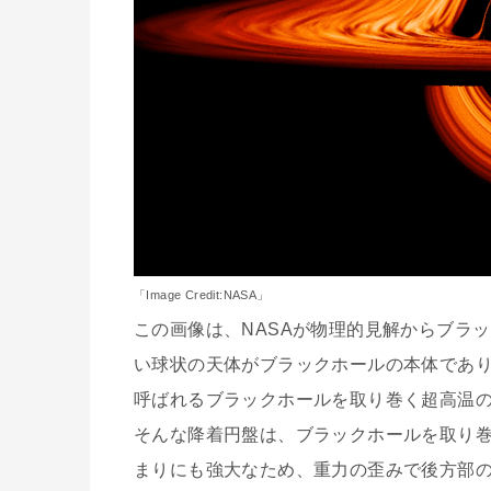
「Image Credit:NASA」
この画像は、NASAが物理的見解からブラ
い球状の天体がブラックホールの本体であ
呼ばれるブラックホールを取り巻く超高温
そんな降着円盤は、ブラックホールを取り
まりにも強大なため、重力の歪みで後方部