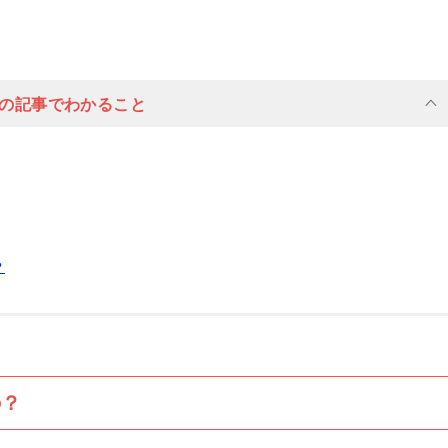
の記事でわかること
？
の？