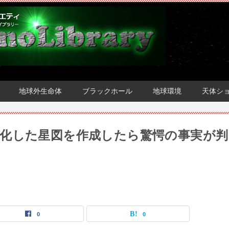
地球外生命体
ブラックホール
地球環境
天体シ
化した星図を作成したら驚愕の事実が判
0
0