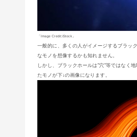
「Image Credit:iStock」
一般的に、多くの人がイメージするブラッ
なモノを想像するかも知れません。
しかし、ブラックホールは”穴”等ではなく
たモノが下↓の画像になります。