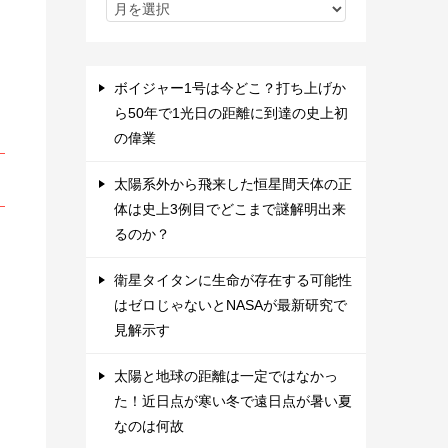
ボイジャー1号は今どこ？打ち上げか
ら50年で1光日の距離に到達の史上初
の偉業
太陽系外から飛来した恒星間天体の正
体は史上3例目でどこまで謎解明出来
るのか？
衛星タイタンに生命が存在する可能性
はゼロじゃないとNASAが最新研究で
見解示す
太陽と地球の距離は一定ではなかっ
た！近日点が寒い冬で遠日点が暑い夏
なのは何故