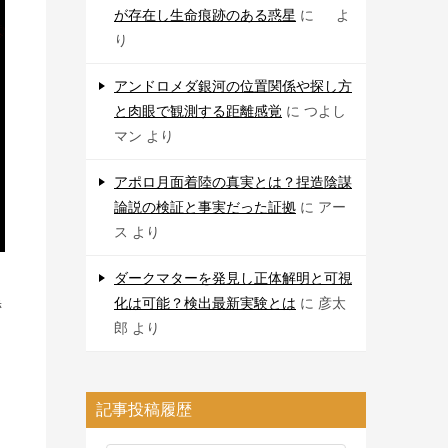
が存在し生命痕跡のある惑星
に
よ
り
アンドロメダ銀河の位置関係や探し方
と肉眼で観測する距離感覚
に
つよし
マン
より
アポロ月面着陸の真実とは？捏造陰謀
論説の検証と事実だった証拠
に
アー
ス
より
ダークマターを発見し正体解明と可視
黒
化は可能？検出最新実験とは
に
彦太
郎
より
記事投稿履歴