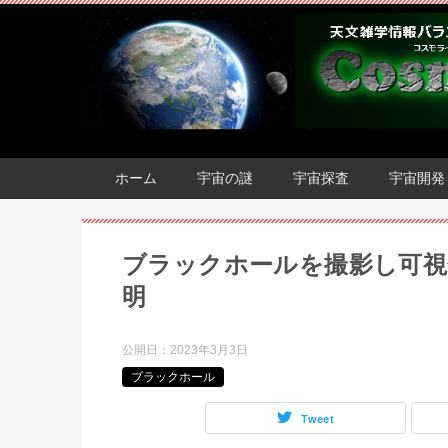
ホーム
宇宙の謎
宇宙探査
宇宙開発
ブラックホールを撮影し可視
明
公開日：
2023年3月3日
ブラックホール
Tweet