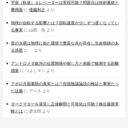
宇宙（軌道）エレベーターは実現可能？問題点は技術素材と
費用面
に
後藤利之
より
地球が自転する影響とは？回転速度が少しずつ遅くなってい
る事実
に
山田 浩
より
昔の火星は地球に似た環境で豊富な水が存在し生命痕跡のあ
る惑星
に
より
アンドロメダ銀河の位置関係や探し方と肉眼で観測する距離
感覚
に
つよしマン
より
アポロ月面着陸の真実とは？捏造陰謀論説の検証と事実だっ
た証拠
に
アース
より
ダークマターを発見し正体解明と可視化は可能？検出最新実
験とは
に
彦太郎
より