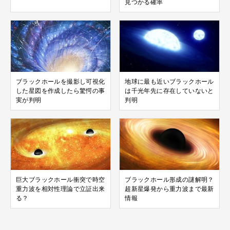
見つかる確率
ブラックホールを撮影し可視化
地球に最も近いブラックホール
した星図を作成したら驚愕の事
は千光年先に存在していないと
実が判明
判明
巨大ブラックホール衝突で時空
ブラックホール形成の謎解明？
重力波を相対性理論で立証出来
超新星爆発から重力波まで最新
る？
情報