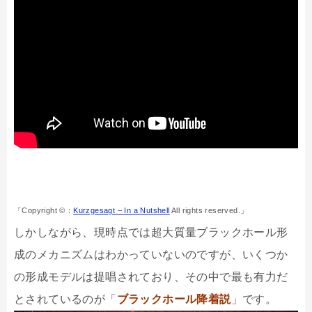
「Copyright ©：
Kurzgesagt – In a Nutshell
All rights reserved.」
しかしながら、現時点では超大質量ブラックホール形
成のメカニズムはわかっていないのですが、いくつか
の形成モデルは提唱されており、その中で最も有力だ
とされているのが「
ブラックホール降着説
」です。