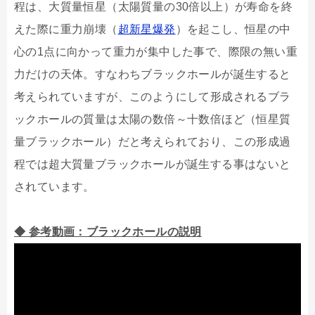
程は、大質量恒星（太陽質量の30倍以上）が寿命を終
えた際に重力崩壊（
超新星爆発
）を起こし、恒星の中
心の1点に向かって重力が集中した事で、際限の無い重
力だけの天体。すなわちブラックホールが誕生すると
考えられていますが、このようにして形成されるブラ
ックホールの質量は太陽の数倍～十数倍ほど（恒星質
量ブラックホール）だと考えられており、この形成過
程では超大質量ブラックホールが誕生する事はないと
されています。
◆ 参考動画：ブラックホールの説明