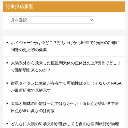
記事投稿履歴
ボイジャー1号は今どこ？打ち上げから50年で1光日の距離に
到達の史上初の偉業
太陽系外から飛来した恒星間天体の正体は史上3例目でどこま
で謎解明出来るのか？
衛星タイタンに生命が存在する可能性はゼロじゃないとNASA
が最新研究で見解示す
太陽と地球の距離は一定ではなかった！近日点が寒い冬で遠
日点が暑い夏なのは何故
どんなに人類の科学文明が進歩しても自由な星間旅行が物理