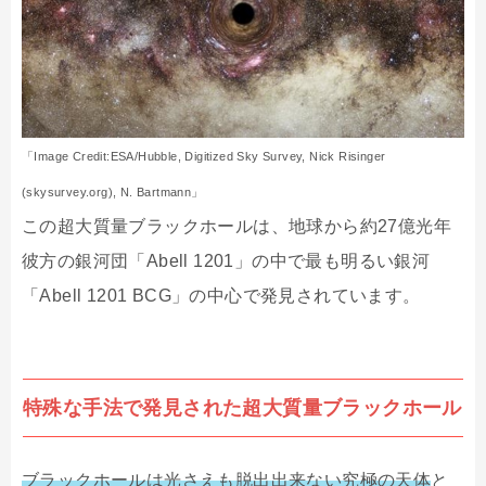
「Image Credit:ESA/Hubble, Digitized Sky Survey, Nick Risinger
(skysurvey.org), N. Bartmann」
この超大質量ブラックホールは、地球から約27億光年
彼方の銀河団「Abell 1201」の中で最も明るい銀河
「Abell 1201 BCG」の中心で発見されています。
特殊な手法で発見された超大質量ブラックホール
ブラックホールは光さえも脱出出来ない究極の天体
と