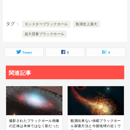
タグ
モンスターブラックホール
観測史上最大
超大質量ブラックホール
Tweet
0
0
関連記事
撮影されたブラックホール画像
観測出来ない休眠ブラックホー
の正体は本体ではなく影だった
ル探索方法と今後地球の近くで