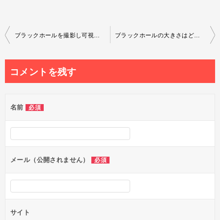
投
ブラックホールを撮影し可視化した星図を作成したら驚愕の事実が判明
ブラックホールの大きさはどれくらいなのか最小から最大まで比べてみた
稿
ナ
コメントを残す
ビ
ゲ
名前
必須
ー
シ
ョ
ン
メール（公開されません）
必須
サイト