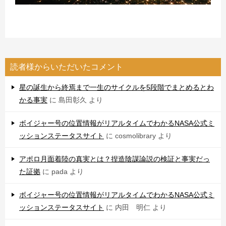
読者様からいただいたコメント
星の誕生から終焉まで一生のサイクルを5段階でまとめるとわ
かる事実
に
島田彰久
より
ボイジャー号の位置情報がリアルタイムでわかるNASA公式ミ
ッションステータスサイト
に
cosmolibrary
より
アポロ月面着陸の真実とは？捏造陰謀論説の検証と事実だっ
た証拠
に
pada
より
ボイジャー号の位置情報がリアルタイムでわかるNASA公式ミ
ッションステータスサイト
に
内田 明仁
より