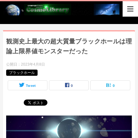
観測史上最大の超大質量ブラックホールは理
論上限界値モンスターだった
公開日：
2023年4月8日
ブラックホール
Tweet
0
0