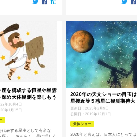
れは、キリストの誕生を告げたと
ス」は有名なんですが、「カノープ
説のベツレヘムの星がクリス
についてはあまり知られていないの
[…]
ン座を構成する恒星や星雲
2020年の天文ショーの目玉
を深め天体観測を楽しもう
星接近等５惑星に観測期待大
022年10月4日
更新日：
2025年2月9日
020年1月15日
公開日：
2019年12月1日
ー
天体ショー
を代表する星座として有名な
2020年と言えば、日本人にとって
ン座」。 おそらく、星に詳しく