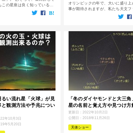
オリンピックの年で、大いに盛り上
もこの星座は良く知っている事
事が期待されますが、私たち天文フ
。 そんな有名な星座の「オリオ
にとっての2020年一大イベントは
どんな星で構成されているの
星・リュウグウの探査で大成功を収
てこの星座を観測する場合の見
「はやぶさ2」が地球に帰って来る [
明るい流れ星「火球」が見
「冬のダイヤモンドと大三角
率と観測方法や予兆につい
星の名前と覚え方や見つけ方
更新日：
2022年10月2日
公開日：
2018年11月26日
022年10月3日
019年5月20日
天体ショー