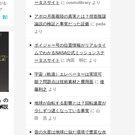
ータスサイト
に
cosmolibrary
より
がる
ァン
、小惑
アポロ月面着陸の真実とは？捏造陰謀
めた
論説の検証と事実だった証拠
に
pada
…]
より
ボイジャー号の位置情報がリアルタイ
ムでわかるNASA公式ミッションステ
ータスサイト
に
内田 明仁
より
宇宙（軌道）エレベーターは実現可
能？問題点は技術素材と費用面
に
後
藤利之
より
」の
地球が自転する影響とは？回転速度が
解説
少しずつ遅くなっている事実
に
山
田 浩
より
昔の火星は地球に似た環境で豊富な水