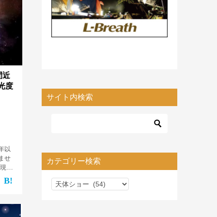
間近
光度
サイト内検索
年以
ませ
カテゴリー検索
文現象
出現
カ
でハ
たち人
テ
ゴ