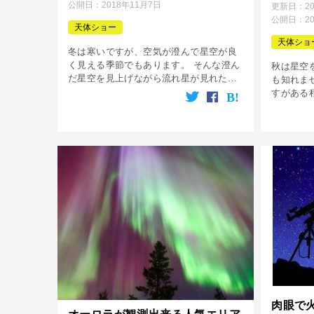
公開日：
2018年11月7日
更新日：
2
公開日：
2
天体ショー
天体ショ
冬は寒いですが、空気が澄んで星空が良
く見える季節でもあります。 そんな澄ん
秋は星空
だ星空を見上げながら流れ星が見れたら
も知れま
「メッチャ綺麗じゃないかな？！」なん
すがある
て考えている方へ向け、冬の時期に肉眼
どの虫刺
で見える流星群についてご案内します。
逆に心地
[…]
ながら美
[…]
肉眼で