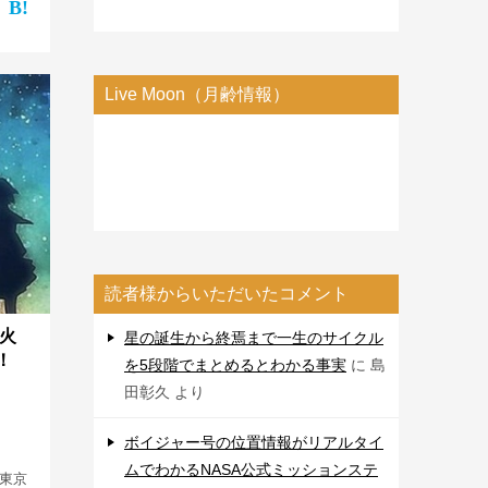
ス」
で
Live Moon（月齢情報）
読者様からいただいたコメント
は火
星の誕生から終焉まで一生のサイクル
！
を5段階でまとめるとわかる事実
に
島
田彰久
より
ボイジャー号の位置情報がリアルタイ
ムでわかるNASA公式ミッションステ
は東京