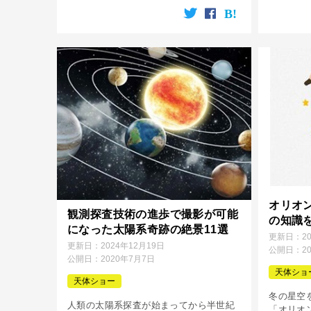
ます。 木星が見頃になっている理由は、
す。 そ
地球から見て太陽とちょうど反対側に木
される伝
星が位置する事でマイナス3等級前後 […]
[…]
オリオ
観測探査技術の進歩で撮影が可能
の知識
になった太陽系奇跡の絶景11選
更新日：
2
更新日：
2024年12月19日
公開日：
2
公開日：
2020年7月7日
天体ショ
天体ショー
冬の星空
人類の太陽系探査が始まってから半世紀
「オリオ