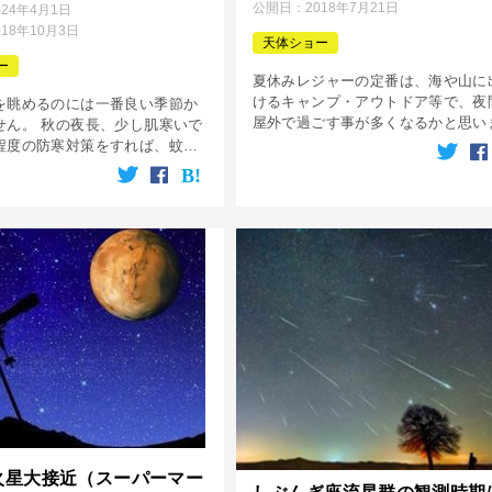
公開日：
2018年7月21日
024年4月1日
018年10月3日
天体ショー
ー
夏休みレジャーの定番は、海や山に
けるキャンプ・アウトドア等で、夜
を眺めるのには一番良い季節か
屋外で過ごす事が多くなるかと思い
せん。 秋の夜長、少し肌寒いで
す。 そんな夏の夜におすすめなの
程度の防寒対策をすれば、蚊な
観賞。その中でも「ペルセウス座流
されに悩まされる事も少なく、
群」は特におすすめです。 ペルセ
よい秋虫の音色をBGMに癒され
流星 […]
しい星空を楽しむことが出来る
火星大接近（スーパーマー