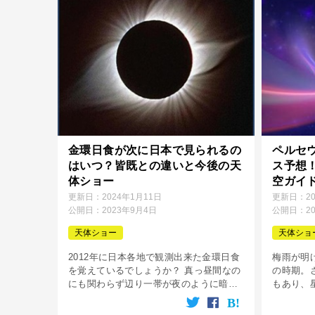
金環日食が次に日本で見られるの
ペルセ
はいつ？皆既との違いと今後の天
ス予想
体ショー
空ガイ
更新日：
2024年1月11日
更新日：
2
公開日：
2023年9月4日
公開日：
2
天体ショー
天体ショ
2012年に日本各地で観測出来た金環日食
梅雨が明
を覚えているでしょうか？ 真っ昼間なの
の時期。
にも関わらず辺り一帯が夜のように暗く
もあり、
なり、空を見上げるとそこにはリング状
のではな
に輝く太陽が見え、その光景を目にした
空を眺め