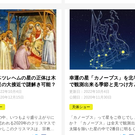
も知れません。 しかも、夏の真
をオススメします。 冬の星空観賞
と […]
ベツレヘムの星の正体は木
幸運の星「カノープス」を北
星の大接近で謎解き可能？
で観測出来る季節と見つけ方
022年10月4日
更新日：
2022年10月4日
020年12月15日
公開日：
2020年11月30日
ー
天体ショー
の中、いつもより盛り上がりに
「カノープス」って星をご存じでし
思われる2020年のクリスマスで
か？ 「カノープス」は全天で観測
かしこのクリスマスは、宗教的
太陽を除いた星の中で2番目に明る
のビッグイベントになりそうで
る恒星で、1番目に明るい恒星の「