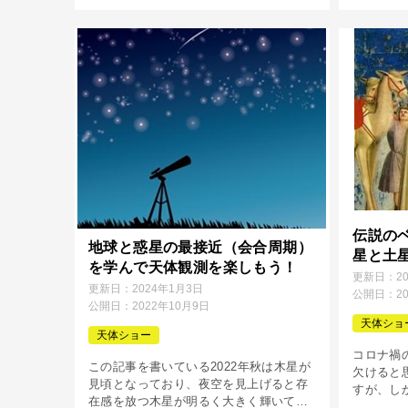
日本全国の人たちが、幻想的な天体シ
流星群か
[…]
[…]
伝説の
地球と惑星の最接近（会合周期）
星と土
を学んで天体観測を楽しもう！
更新日：
2
更新日：
2024年1月3日
公開日：
2
公開日：
2022年10月9日
天体ショ
天体ショー
コロナ禍
この記事を書いている2022年秋は木星が
欠けると
見頃となっており、夜空を見上げると存
すが、し
在感を放つ木星が明るく大きく輝いてい
には天文