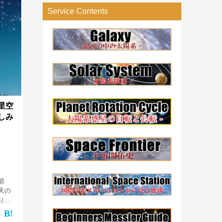
リ
Service Contents
ー
検
索
星空
しみ
節
天の
りま
星を眺
る事