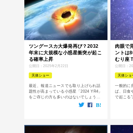
ツングースカ大爆発再び？2032
肉眼で
年末に大規模な小惑星衝突が起こ
ントは
る確率上昇
むり座
公開日：
2025年2月22日
公開日：
2
天体ショー
天体ショ
最近、報道ニュースでも取り上げられ話
一般的に
題性が高まっている小惑星「2024 YR4」
ば、日食
をご存じの方も多いのはないでしょう
で起こる
か。 この小惑星が話題になっている理由
系の外で
は、2032年に地球に衝突する可能性があ
出来る天
るという事で、一つの都市全体 […]
りません
ト […]