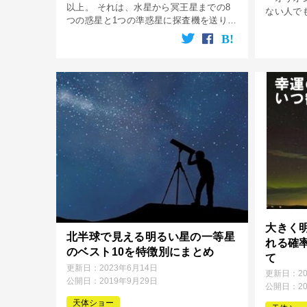
以上。 それは、水星から冥王星までの8
ない人で
つの惑星と1つの準惑星に探査機を送り込
でしょう
むまでの偉業を達成しており、そんな探
ン座」は
査機にはカメラも搭載されており、訪れ
か？そし
た天体の神秘的で美しい画像も撮影して
どこ […]
[…]
大きく
北半球で見える明るい星の一等星
れる確
のベスト10を特徴別にまとめ
て
更新日：
2023年6月14日
更新日：
2
公開日：
2019年9月29日
公開日：
2
天体ショー