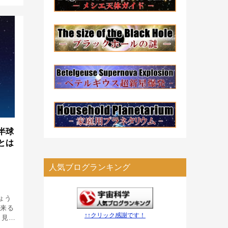
は寒さ
半球
とは
人気ブログランキング
ょう
出来る
↑↑クリック感謝です！
く見え
シリウ