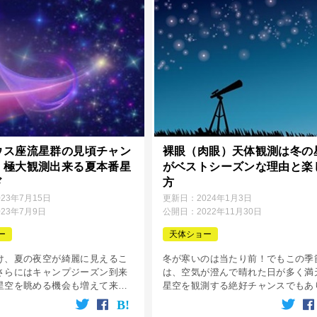
ウス座流星群の見頃チャン
裸眼（肉眼）天体観測は冬の
！極大観測出来る夏本番星
がベストシーズンな理由と楽
ド
方
023年7月15日
更新日：
2024年1月3日
023年7月9日
公開日：
2022年11月30日
ー
天体ショー
け、夏の夜空が綺麗に見えるこ
冬が寒いのは当たり前！でもこの季
さらにはキャンプジーズン到来
は、空気が澄んで晴れた日が多く満
星空を眺める機会も増えて来る
星空を観測する絶好チャンスでもあ
いでしょうか？！ そんな夏の星
す。 そんな寒い冬ですが、綺麗な
る時に醍醐味を感じるひとつが
めるために少し我慢して外に出てみ