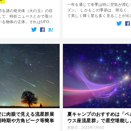
ー
一年を通じて冬季は特に空気が澄む
ズン。 しかもこの季節は、明るく
切る謎の発光体（火の玉）の目
て美しく輝く星も多く見ることが出
して、時折ニュースとかで取り
そんな星たちの中で有名なのが、「
いる物体の正体。それはUFOや
ダイヤモンド」と「冬の大三角」と
等の類ではなく、ほぼ間違いな
れる明るく輝く一等星たちで、この
」の目撃情報の事です。 火球を
星 […]
人は一様にビックリし「スゴイ
空に肉眼で見える流星群展
夏キャンプのおすすめは「ペ
測時期や方角ピーク等簡単
ウス座流星群」で星空堪能し
更新日：
2023年7月9日