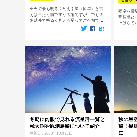
天体ショ
全天で最も明るく見える星（恒星）と言
夜空を横
えば当たり前ですが太陽ですが、でも太
撃情報と
陽以外で明るく見える星ってご存知でし
上げらて
ょうか？ 更に、それらの星はどんな特徴
ミサイル
を持っているのか？などについて今回
く「火球
は、北半球で見える星に限定してご紹介
目撃した
して […]
[…]
冬期に肉眼で見れる流星群一覧と
秋の星
極大期や観測展望について紹介
望！観
に
更新日：
2023年10月21日