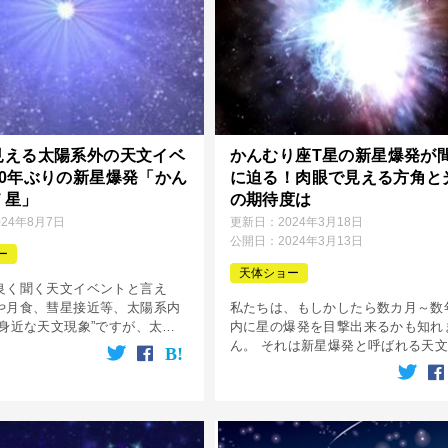
見える太陽系外の天文イベ
かんむり座T星の新星爆発が
80年ぶりの新星爆発「かん
に迫る！肉眼で見える方角と
Ｔ星」
の期待度は
024年8月7日
更新日：
2024年3月18日
公開日：
2024年3月13日
ー
天体ショー
良く聞く天文イベントと言え
や月食、彗星接近等、太陽系内
私たちは、もしかしたら数カ月～数
”身近な天文現象”ですが、太陽
内に星の爆発を目撃出来るかも知れ
起こってしかも肉眼で見る事が
ん。 それは新星爆発と呼ばれる天
文イベントなんてそう滅多にあ
で、ある日突然、夜空に光輝く星が
。 そんな滅多にない天文イベン
し、日本はもちろん世界各地で肉眼
ッキリと見えるというのです。 私
[…]