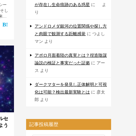
が存在し生命痕跡のある惑星
に
よ
シー
、そし
り
来、
冬の
アンドロメダ銀河の位置関係や探し方
呼ば
冬の
と肉眼で観測する距離感覚
に
つよし
マン
より
アポロ月面着陸の真実とは？捏造陰謀
論説の検証と事実だった証拠
に
アー
ス
より
ダークマターを発見し正体解明と可視
化は可能？検出最新実験とは
に
彦太
郎
より
ルセ
記事投稿履歴
よう