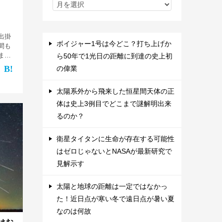
出掛
ボイジャー1号は今どこ？打ち上げか
間も
ま
ら50年で1光日の距離に到達の史上初
が星空
の偉業
星
ウス座
太陽系外から飛来した恒星間天体の正
体は史上3例目でどこまで謎解明出来
るのか？
衛星タイタンに生命が存在する可能性
はゼロじゃないとNASAが最新研究で
見解示す
太陽と地球の距離は一定ではなかっ
た！近日点が寒い冬で遠日点が暑い夏
なのは何故