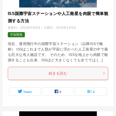
ISS国際宇宙ステーションや人工衛星を肉眼で簡単観
測する方法
更新日：
2023年5月6日
公開日：
2016年1月5日
宇宙開発
現在、運用飛行中の国際宇宙ステーション（以降ISSで略
称） ISSはこれまで人類が宇宙に浮かべた人工衛星の中で最
も巨大な有人施設です。 そのため、ISSを地上から肉眼で観
測することも出来、ISSほど大きくなくても全てでは […]
続きを読む
Tweet
0
0