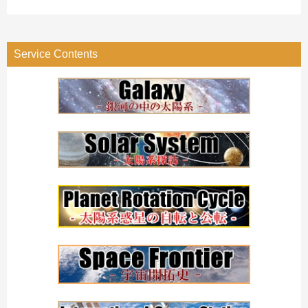
テ
ゴ
リ
Service Contents
ー
検
索