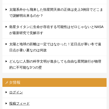
太陽系外から飛来した恒星間天体の正体は史上3例目でどこま
で謎解明出来るのか？
衛星タイタンに生命が存在する可能性はゼロじゃないとNASA
が最新研究で見解示す
太陽と地球の距離は一定ではなかった！近日点が寒い冬で遠
日点が暑い夏なのは何故
どんなに人類の科学文明が進歩しても自由な星間旅行が物理
的に不可能な3つの壁
メタ情報
ログイン
投稿フィード