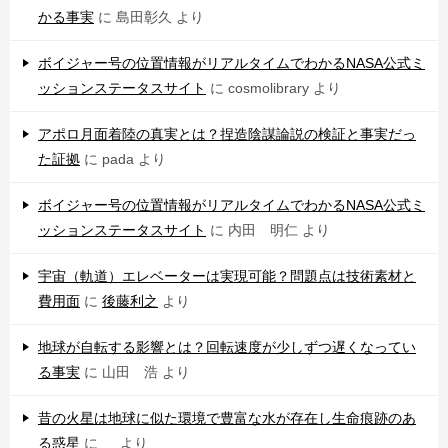
かる事実
に
島田彰久
より
ボイジャー号の位置情報がリアルタイムでわかるNASA公式ミ
ッションステータスサイト
に
cosmolibrary
より
アポロ月面着陸の真実とは？捏造陰謀論説の検証と事実だっ
た証拠
に
pada
より
ボイジャー号の位置情報がリアルタイムでわかるNASA公式ミ
ッションステータスサイト
に
内田 明仁
より
宇宙（軌道）エレベーターは実現可能？問題点は技術素材と
費用面
に
後藤利之
より
地球が自転する影響とは？回転速度が少しずつ遅くなってい
る事実
に
山田 浩
より
昔の火星は地球に似た環境で豊富な水が存在し生命痕跡のあ
る惑星
に
より