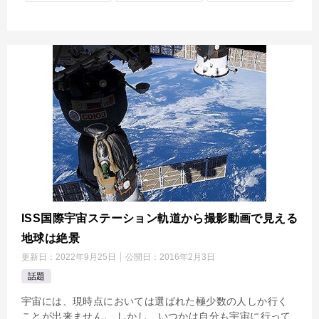
ISS国際宇宙ステーション軌道から撮影動画で見える
地球は絶景
更新日：
2022年9月25日
公開日：
2016年2月3日
話題
宇宙には、現時点においては選ばれた極少数の人しか行く
ことが出来ません。 しかし、いつかは自分も宇宙に行って