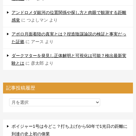
アンドロメダ銀河の位置関係や探し方と肉眼で観測する距離
感覚
に
つよしマン
より
アポロ月面着陸の真実とは？捏造陰謀論説の検証と事実だっ
た証拠
に
アース
より
ダークマターを発見し正体解明と可視化は可能？検出最新実
験とは
に
彦太郎
より
記事投稿履歴
ボイジャー1号は今どこ？打ち上げから50年で1光日の距離に
到達の史上初の偉業