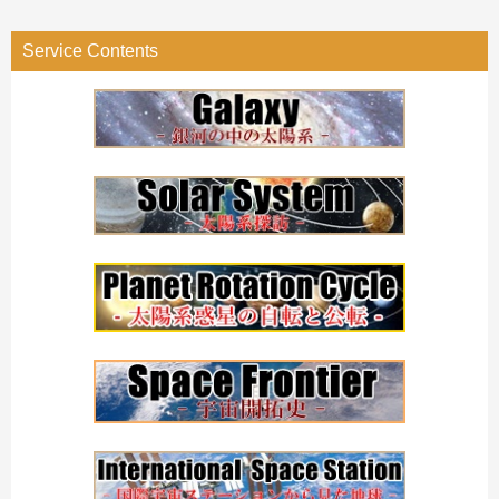
ゴ
リ
Service Contents
ー
検
索