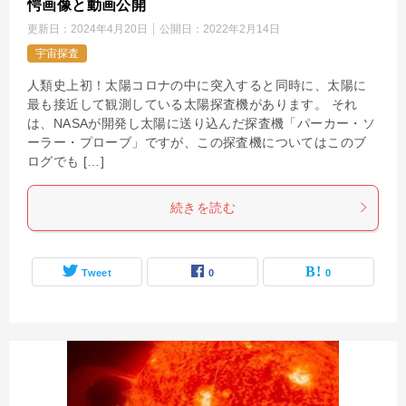
愕画像と動画公開
更新日：
2024年4月20日
公開日：
2022年2月14日
宇宙探査
人類史上初！太陽コロナの中に突入すると同時に、太陽に
最も接近して観測している太陽探査機があります。 それ
は、NASAが開発し太陽に送り込んだ探査機「パーカー・ソ
ーラー・プローブ」ですが、この探査機についてはこのブ
ログでも […]
続きを読む
Tweet
0
0