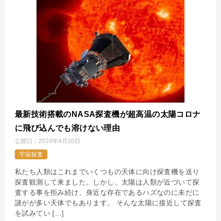
最新技術搭載のNASA探査機が超高温の太陽コロナ
に飛び込んでも溶けない理由
公開日：
2024年4月20日
宇宙探査
私たち人類はこれまでいくつもの天体に向け探査機を送り
探査観測して来ました。しかし、太陽は人類が近づいて探
査する事を拒み続け、身近な存在であるハズなのに未だに
謎がが多い天体でもあります。 そんな太陽に接近して探査
を試みてい […]