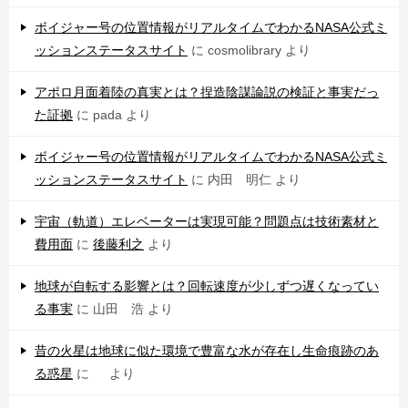
ボイジャー号の位置情報がリアルタイムでわかるNASA公式ミ
ッションステータスサイト
に
cosmolibrary
より
アポロ月面着陸の真実とは？捏造陰謀論説の検証と事実だっ
た証拠
に
pada
より
ボイジャー号の位置情報がリアルタイムでわかるNASA公式ミ
ッションステータスサイト
に
内田 明仁
より
宇宙（軌道）エレベーターは実現可能？問題点は技術素材と
費用面
に
後藤利之
より
地球が自転する影響とは？回転速度が少しずつ遅くなってい
る事実
に
山田 浩
より
昔の火星は地球に似た環境で豊富な水が存在し生命痕跡のあ
る惑星
に
より