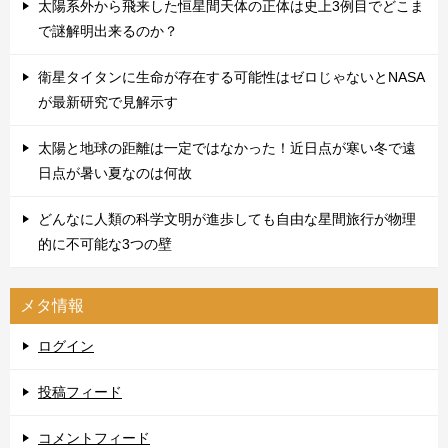
太陽系外から飛来した恒星間天体の正体は史上3例目でどこま
で謎解明出来るのか？
衛星タイタンに生命が存在する可能性はゼロじゃないとNASA
が最新研究で見解示す
太陽と地球の距離は一定ではなかった！近日点が寒い冬で遠
日点が暑い夏なのは何故
どんなに人類の科学文明が進歩しても自由な星間旅行が物理
的に不可能な3つの壁
メタ情報
ログイン
投稿フィード
コメントフィード