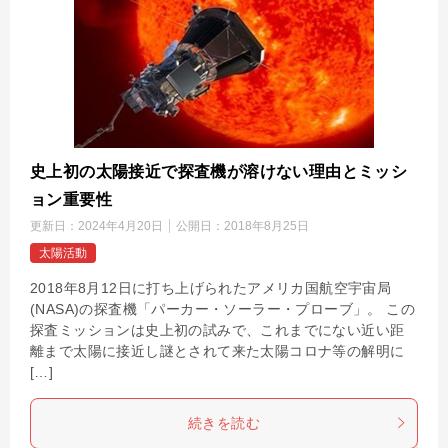
史上初の太陽接近で探査機が溶けない理由とミッシ
ョン重要性
更新日：
2024年4月20日
公開日：
2018年8月25日
太陽活動
2018年8月12日に打ち上げられたアメリカ国航空宇宙局
(NASA)の探査機「パーカー・ソーラー・プローブ」。 この
探査ミッションは史上初の試みで、これまでにない近い距
離まで太陽に接近し謎とされて来た太陽コロナ等の解明に
[…]
続きを読む