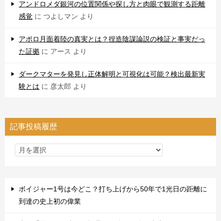
アンドロメダ銀河の位置関係や探し方と肉眼で観測する距離
感覚
に
つよしマン
より
アポロ月面着陸の真実とは？捏造陰謀論説の検証と事実だっ
た証拠
に
アース
より
ダークマターを発見し正体解明と可視化は可能？検出最新実
験とは
に
彦太郎
より
記事投稿履歴
ボイジャー1号は今どこ？打ち上げから50年で1光日の距離に
到達の史上初の偉業