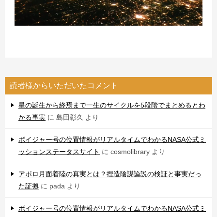
読者様からいただいたコメント
星の誕生から終焉まで一生のサイクルを5段階でまとめるとわ
かる事実
に
島田彰久
より
ボイジャー号の位置情報がリアルタイムでわかるNASA公式ミ
ッションステータスサイト
に
cosmolibrary
より
アポロ月面着陸の真実とは？捏造陰謀論説の検証と事実だっ
た証拠
に
pada
より
ボイジャー号の位置情報がリアルタイムでわかるNASA公式ミ