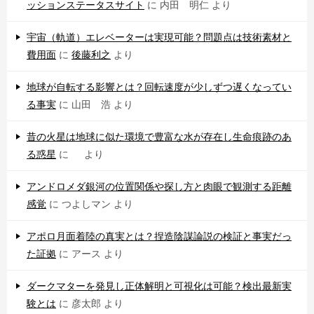
ッションステータスサイト
に
内田 明仁
より
宇宙（軌道）エレベーターは実現可能？問題点は技術素材と
費用面
に
後藤利之
より
地球が自転する影響とは？回転速度が少しずつ遅くなってい
る事実
に
山田 浩
より
昔の火星は地球に似た環境で豊富な水が存在し生命痕跡のあ
る惑星
に
より
アンドロメダ銀河の位置関係や探し方と肉眼で観測する距離
感覚
に
つよしマン
より
アポロ月面着陸の真実とは？捏造陰謀論説の検証と事実だっ
た証拠
に
アース
より
ダークマターを発見し正体解明と可視化は可能？検出最新実
験とは
に
彦太郎
より