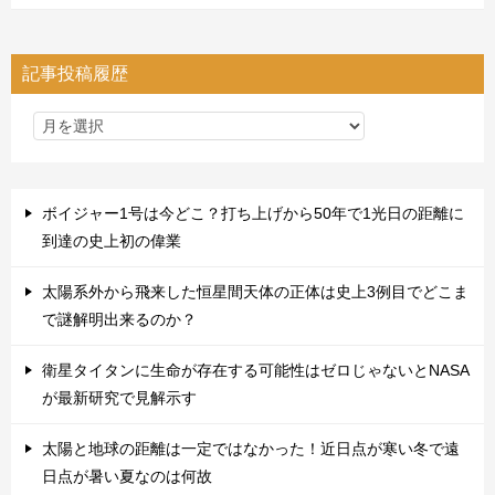
記事投稿履歴
ボイジャー1号は今どこ？打ち上げから50年で1光日の距離に
到達の史上初の偉業
太陽系外から飛来した恒星間天体の正体は史上3例目でどこま
で謎解明出来るのか？
衛星タイタンに生命が存在する可能性はゼロじゃないとNASA
が最新研究で見解示す
太陽と地球の距離は一定ではなかった！近日点が寒い冬で遠
日点が暑い夏なのは何故